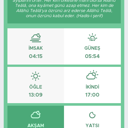
ayıplarını örter. Her kim öfkesine mâni olursa Allâhü
Teâlâ, ona kıyâmet günü azap etmez. Her kim de
Allâhü Teâlâ'ya özrünü arz ederse Allâhü Teâlâ,
onun özrünü kabul eder. (Hadis-i şerif)
İMSAK
GÜNEŞ
04:15
05:54
ÖĞLE
İKINDI
13:09
17:00
AKŞAM
YATSI