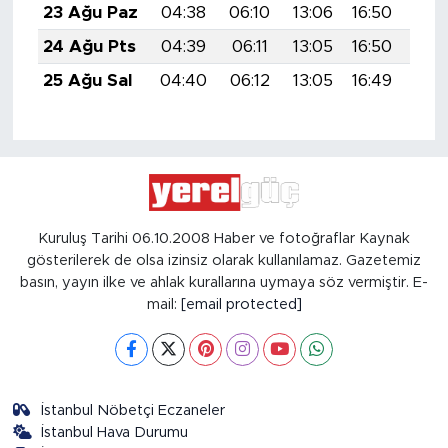
23 Ağu Paz
04:38
06:10
13:06
16:50
19:
24 Ağu Pts
04:39
06:11
13:05
16:50
19:
25 Ağu Sal
04:40
06:12
13:05
16:49
19:
Kuruluş Tarihi 06.10.2008 Haber ve fotoğraflar Kaynak
gösterilerek de olsa izinsiz olarak kullanılamaz. Gazetemiz
basın, yayın ilke ve ahlak kurallarına uymaya söz vermiştir. E-
mail:
[email protected]
İstanbul Nöbetçi Eczaneler
İstanbul Hava Durumu