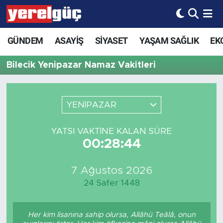
GÜNDEM
ASAYİŞ
SİYASET
YAŞAM SAĞLIK
EK
Bilecik Yenipazar Namaz Vakitleri
YENİPAZAR
YATSI VAKTINE KALAN SÜRE
00:28:44
7 Ağustos 2026
24 Safer 1448
Her kim lisanına sahip olursa, Allâhü Teâlâ, onun