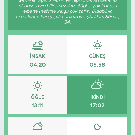
vermiştir. Eğer Allâh'ın verdiği nimetleri sayacak
olsanız sayıp bitiremezsiniz. Şüphe yok ki insan
elbette (nefsine karşı) çok zâlim, (Rabb'inin
nimetlerine karşı) çok nankördür. (İbrâhîm Sûresi,
34)
İMSAK
GÜNEŞ
04:20
05:58
ÖĞLE
İKINDI
13:11
17:02