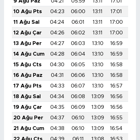
9 Ağu Paz
04:21
05:59
13:11
17:01
20:
10 Ağu Pts
04:23
06:00
13:11
17:01
20:
11 Ağu Sal
04:24
06:01
13:11
17:00
20:
12 Ağu Çar
04:26
06:02
13:11
17:00
20:
13 Ağu Per
04:27
06:03
13:10
16:59
20:
14 Ağu Cum
04:28
06:04
13:10
16:59
20:
15 Ağu Cts
04:30
06:05
13:10
16:58
20:
16 Ağu Paz
04:31
06:06
13:10
16:58
20:
17 Ağu Pts
04:33
06:07
13:10
16:57
20:
18 Ağu Sal
04:34
06:08
13:09
16:56
20:
19 Ağu Çar
04:35
06:09
13:09
16:56
20:
20 Ağu Per
04:37
06:10
13:09
16:55
19:
21 Ağu Cum
04:38
06:10
13:09
16:54
19:
22 Ağu Cts
04:39
06:11
13:08
16:53
19: