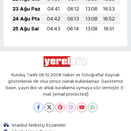
23 Ağu Paz
04:41
06:12
13:08
16:53
19:
24 Ağu Pts
04:42
06:13
13:08
16:52
19:
25 Ağu Sal
04:43
06:14
13:08
16:51
19:
Kuruluş Tarihi 06.10.2008 Haber ve fotoğraflar Kaynak
gösterilerek de olsa izinsiz olarak kullanılamaz. Gazetemiz
basın, yayın ilke ve ahlak kurallarına uymaya söz vermiştir. E-
mail:
[email protected]
İstanbul Nöbetçi Eczaneler