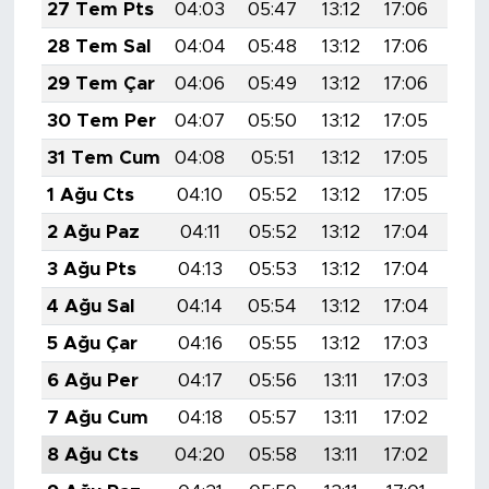
27 Tem Pts
04:03
05:47
13:12
17:06
20:
28 Tem Sal
04:04
05:48
13:12
17:06
20:
29 Tem Çar
04:06
05:49
13:12
17:06
20:
30 Tem Per
04:07
05:50
13:12
17:05
20:
31 Tem Cum
04:08
05:51
13:12
17:05
20:
1 Ağu Cts
04:10
05:52
13:12
17:05
20:
2 Ağu Paz
04:11
05:52
13:12
17:04
20:
3 Ağu Pts
04:13
05:53
13:12
17:04
20:
4 Ağu Sal
04:14
05:54
13:12
17:04
20:
5 Ağu Çar
04:16
05:55
13:12
17:03
20:
6 Ağu Per
04:17
05:56
13:11
17:03
20:
7 Ağu Cum
04:18
05:57
13:11
17:02
20:
8 Ağu Cts
04:20
05:58
13:11
17:02
20: