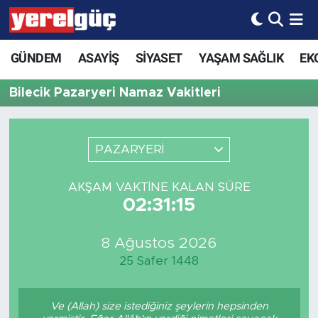
GÜNDEM
ASAYİŞ
SİYASET
YAŞAM SAĞLIK
EK
Bilecik Pazaryeri Namaz Vakitleri
PAZARYERİ
AKŞAM VAKTINE KALAN SÜRE
02:31:15
8 Ağustos 2026
25 Safer 1448
Ve (Allah) size istediğiniz şeylerin hepsinden