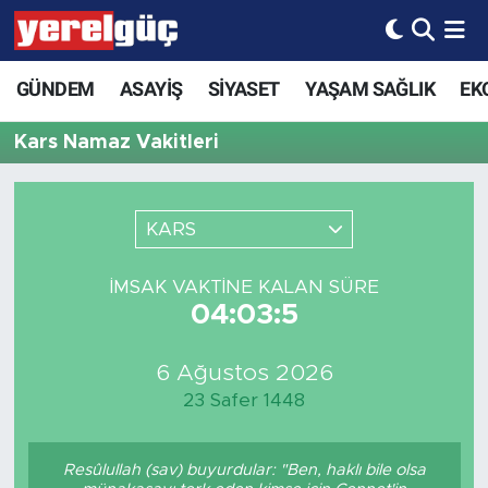
GÜNDEM
ASAYİŞ
SİYASET
YAŞAM SAĞLIK
EK
Kars Namaz Vakitleri
KARS
İMSAK VAKTINE KALAN SÜRE
04:03:5
6 Ağustos 2026
23 Safer 1448
Resûlullah (sav) buyurdular: "Ben, haklı bile olsa