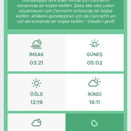
münakaşayı terk eden kimse için Cennet'in
kenarında bir köşke kefilim. Şaka bile olsa yalan
söylemeyen için Cennet'in ortasında bir köşke
kefilim. Ahlâkını güzelleştiren için de Cennet'in en
üst derecesinde bir köşke kefilim." (Hadis-i şerif)
İMSAK
GÜNEŞ
03:21
05:02
ÖĞLE
İKINDI
12:19
16:11