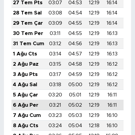
27 Tem Pts
03:07
04:53
12:19
16:14
19:
28 Tem Sal
03:08
04:54
12:19
16:14
19:
29 Tem Çar
03:09
04:55
12:19
16:14
19:
30 Tem Per
03:11
04:55
12:19
16:13
19:
31 Tem Cum
03:12
04:56
12:19
16:13
19:
1 Ağu Cts
03:14
04:57
12:19
16:13
19:
2 Ağu Paz
03:15
04:58
12:19
16:12
19:
3 Ağu Pts
03:17
04:59
12:19
16:12
19:
4 Ağu Sal
03:18
05:00
12:19
16:12
19:
5 Ağu Çar
03:20
05:01
12:19
16:11
19:
6 Ağu Per
03:21
05:02
12:19
16:11
19:
7 Ağu Cum
03:23
05:03
12:19
16:10
19:
8 Ağu Cts
03:24
05:04
12:18
16:10
19: