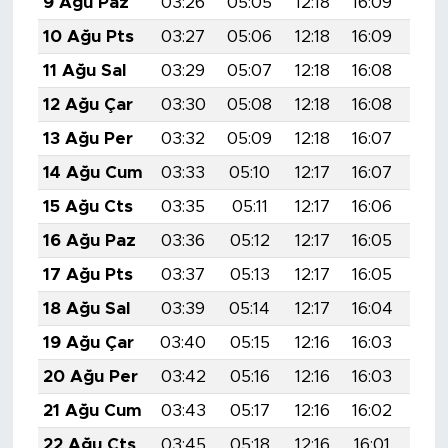
9 Ağu Paz
03:26
05:05
12:18
16:09
19:
10 Ağu Pts
03:27
05:06
12:18
16:09
19:
11 Ağu Sal
03:29
05:07
12:18
16:08
19:
12 Ağu Çar
03:30
05:08
12:18
16:08
19:
13 Ağu Per
03:32
05:09
12:18
16:07
19:
14 Ağu Cum
03:33
05:10
12:17
16:07
19:
15 Ağu Cts
03:35
05:11
12:17
16:06
19:
16 Ağu Paz
03:36
05:12
12:17
16:05
19:
17 Ağu Pts
03:37
05:13
12:17
16:05
19:
18 Ağu Sal
03:39
05:14
12:17
16:04
19:
19 Ağu Çar
03:40
05:15
12:16
16:03
19:
20 Ağu Per
03:42
05:16
12:16
16:03
19:
21 Ağu Cum
03:43
05:17
12:16
16:02
19:
22 Ağu Cts
03:45
05:18
12:16
16:01
19: