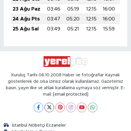
23 Ağu Paz
03:46
05:19
12:15
16:00
19:
24 Ağu Pts
03:47
05:20
12:15
16:00
19:
25 Ağu Sal
03:49
05:21
12:15
15:59
18:
Kuruluş Tarihi 06.10.2008 Haber ve fotoğraflar Kaynak
gösterilerek de olsa izinsiz olarak kullanılamaz. Gazetemiz
basın, yayın ilke ve ahlak kurallarına uymaya söz vermiştir. E-
mail:
[email protected]
İstanbul Nöbetçi Eczaneler