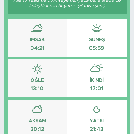
Allâhü Teâlâ da o kimseye dünyada da, âhirette de
kolaylık ihsân buyurur. (Hadis-i şerif)
İMSAK
GÜNEŞ
04:21
05:59
ÖĞLE
İKINDI
13:10
17:01
AKŞAM
YATSI
20:12
21:43