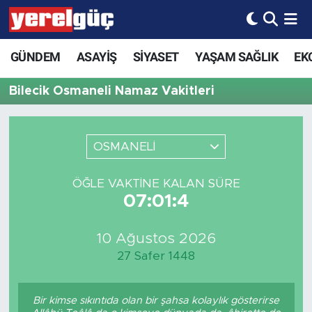
GÜNDEM
ASAYİŞ
SİYASET
YAŞAM SAĞLIK
EK
Bilecik Osmaneli Namaz Vakitleri
OSMANELİ
ÖĞLE VAKTINE KALAN SÜRE
07:01:4
10 Ağustos 2026
27 Safer 1448
Bir kimse sıkıntıda olan bir şahsa kolaylık gösterirse