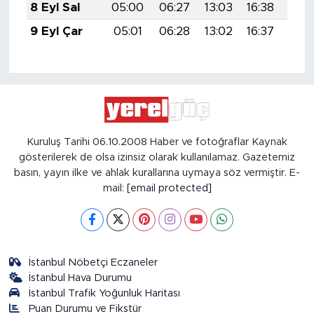
8 Eyl Sal
05:00
06:27
13:03
16:38
19:
9 Eyl Çar
05:01
06:28
13:02
16:37
19:
Kuruluş Tarihi 06.10.2008 Haber ve fotoğraflar Kaynak
gösterilerek de olsa izinsiz olarak kullanılamaz. Gazetemiz
basın, yayın ilke ve ahlak kurallarına uymaya söz vermiştir. E-
mail:
[email protected]
İstanbul Nöbetçi Eczaneler
İstanbul Hava Durumu
İstanbul Trafik Yoğunluk Haritası
Puan Durumu ve Fikstür