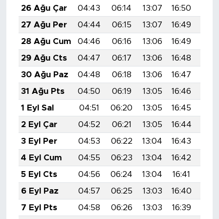
26 Ağu Çar
04:43
06:14
13:07
16:50
19:
27 Ağu Per
04:44
06:15
13:07
16:49
19:
28 Ağu Cum
04:46
06:16
13:06
16:49
19:
29 Ağu Cts
04:47
06:17
13:06
16:48
19:
30 Ağu Paz
04:48
06:18
13:06
16:47
19:
31 Ağu Pts
04:50
06:19
13:05
16:46
19:
1 Eyl Sal
04:51
06:20
13:05
16:45
19:
2 Eyl Çar
04:52
06:21
13:05
16:44
19:
3 Eyl Per
04:53
06:22
13:04
16:43
19:
4 Eyl Cum
04:55
06:23
13:04
16:42
19:
5 Eyl Cts
04:56
06:24
13:04
16:41
19:
6 Eyl Paz
04:57
06:25
13:03
16:40
19:
7 Eyl Pts
04:58
06:26
13:03
16:39
19: