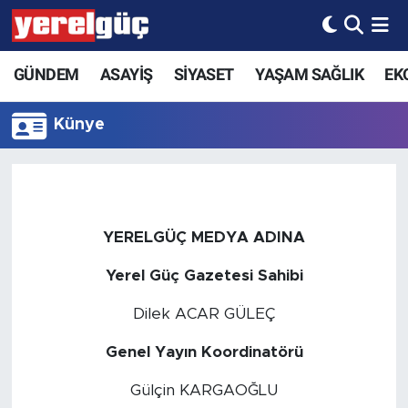
GÜNDEM
ASAYİŞ
SİYASET
YAŞAM SAĞLIK
EK
Künye
YERELGÜÇ MEDYA ADINA
Yerel Güç Gazetesi Sahibi
Dilek ACAR GÜLEÇ
Genel Yayın Koordinatörü
Gülçin KARGAOĞLU