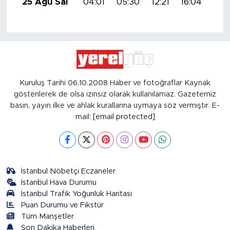
25 Ağu Sal
04:01
05:30
12:21
16:04
19:
Kuruluş Tarihi 06.10.2008 Haber ve fotoğraflar Kaynak
gösterilerek de olsa izinsiz olarak kullanılamaz. Gazetemiz
basın, yayın ilke ve ahlak kurallarına uymaya söz vermiştir. E-
mail:
[email protected]
İstanbul Nöbetçi Eczaneler
İstanbul Hava Durumu
İstanbul Trafik Yoğunluk Haritası
Puan Durumu ve Fikstür
Tüm Manşetler
Son Dakika Haberleri