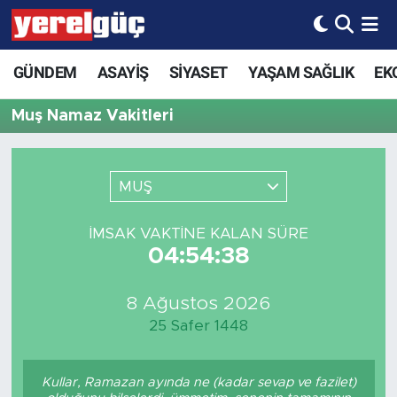
GÜNDEM
ASAYİŞ
SİYASET
YAŞAM SAĞLIK
EK
Muş Namaz Vakitleri
MUŞ
İMSAK VAKTINE KALAN SÜRE
04:54:38
8 Ağustos 2026
25 Safer 1448
Kullar, Ramazan ayında ne (kadar sevap ve fazilet)