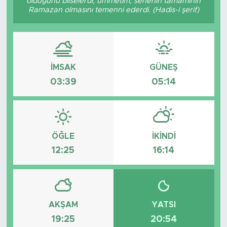
olduğunu bilselerdi, ümmetim, senenin tamamının
Ramazan olmasını temenni ederdi. (Hadis-i şerif)
İMSAK
GÜNEŞ
03:39
05:14
ÖĞLE
İKINDI
12:25
16:14
AKŞAM
YATSI
19:25
20:54