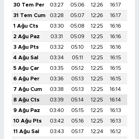
30 Tem Per
03:27
05:06
12:26
16:17
19:
31 Tem Cum
03:28
05:07
12:26
16:17
19:
1 Ağu Cts
03:30
05:08
12:25
16:16
19:
2 Ağu Paz
03:31
05:09
12:25
16:16
19:
3 Ağu Pts
03:32
05:10
12:25
16:16
19:
4 Ağu Sal
03:34
05:11
12:25
16:15
19:
5 Ağu Çar
03:35
05:12
12:25
16:15
19:
6 Ağu Per
03:36
05:13
12:25
16:15
19:
7 Ağu Cum
03:38
05:13
12:25
16:14
19:
8 Ağu Cts
03:39
05:14
12:25
16:14
19:
9 Ağu Paz
03:40
05:15
12:25
16:13
19:
10 Ağu Pts
03:42
05:16
12:25
16:13
19:
11 Ağu Sal
03:43
05:17
12:24
16:12
19: