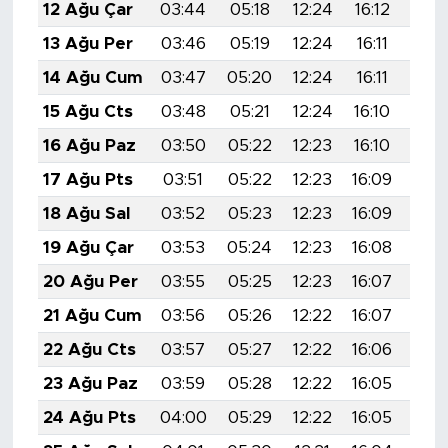
12 Ağu Çar
03:44
05:18
12:24
16:12
19:
13 Ağu Per
03:46
05:19
12:24
16:11
19:
14 Ağu Cum
03:47
05:20
12:24
16:11
19:
15 Ağu Cts
03:48
05:21
12:24
16:10
19:
16 Ağu Paz
03:50
05:22
12:23
16:10
19:
17 Ağu Pts
03:51
05:22
12:23
16:09
19:
18 Ağu Sal
03:52
05:23
12:23
16:09
19:
19 Ağu Çar
03:53
05:24
12:23
16:08
19:
20 Ağu Per
03:55
05:25
12:23
16:07
19:
21 Ağu Cum
03:56
05:26
12:22
16:07
19:
22 Ağu Cts
03:57
05:27
12:22
16:06
19:
23 Ağu Paz
03:59
05:28
12:22
16:05
19:
24 Ağu Pts
04:00
05:29
12:22
16:05
19: