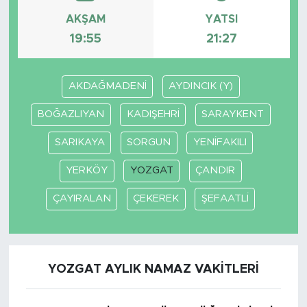
AKŞAM
YATSI
19:55
21:27
AKDAĞMADENİ
AYDINCIK (Y)
BOĞAZLIYAN
KADIŞEHRİ
SARAYKENT
SARIKAYA
SORGUN
YENİFAKILI
YERKÖY
YOZGAT
ÇANDIR
ÇAYIRALAN
ÇEKEREK
ŞEFAATLİ
YOZGAT AYLIK NAMAZ VAKITLERI