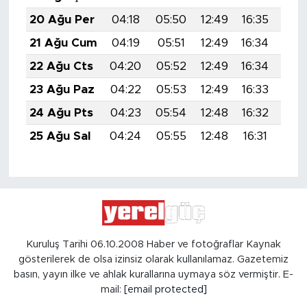
20 Ağu Per
04:18
05:50
12:49
16:35
19:
21 Ağu Cum
04:19
05:51
12:49
16:34
19:
22 Ağu Cts
04:20
05:52
12:49
16:34
19:
23 Ağu Paz
04:22
05:53
12:49
16:33
19:
24 Ağu Pts
04:23
05:54
12:48
16:32
19:
25 Ağu Sal
04:24
05:55
12:48
16:31
19:
Kuruluş Tarihi 06.10.2008 Haber ve fotoğraflar Kaynak
gösterilerek de olsa izinsiz olarak kullanılamaz. Gazetemiz
basın, yayın ilke ve ahlak kurallarına uymaya söz vermiştir. E-
mail:
[email protected]