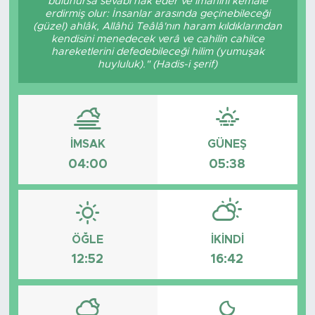
bulunursa sevâbı hak eder ve imanını kemâle
erdirmiş olur: İnsanlar arasında geçinebileceği
(güzel) ahlâk, Allâhü Teâlâ'nın haram kıldıklarından
kendisini menedecek verâ ve cahilin cahilce
hareketlerini defedebileceği hilim (yumuşak
huyluluk)." (Hadis-i şerif)
İMSAK
GÜNEŞ
04:00
05:38
ÖĞLE
İKINDI
12:52
16:42