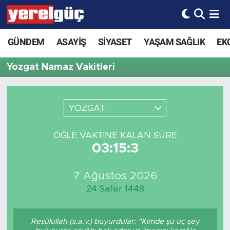
GÜNDEM
ASAYİŞ
SİYASET
YAŞAM SAĞLIK
EK
Yozgat Namaz Vakitleri
YOZGAT
ÖĞLE VAKTINE KALAN SÜRE
03:15:3
7 Ağustos 2026
24 Safer 1448
Resûlullah (s.a.v.) buyurdular: "Kimde şu üç şey