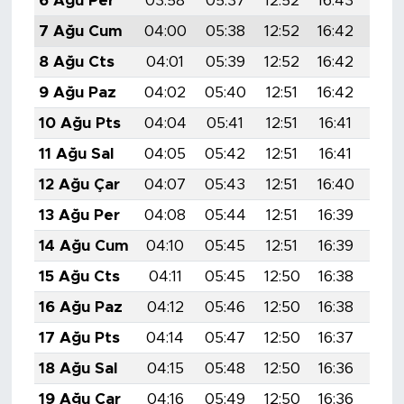
6 Ağu Per
03:58
05:37
12:52
16:43
19:
7 Ağu Cum
04:00
05:38
12:52
16:42
19:
8 Ağu Cts
04:01
05:39
12:52
16:42
19:
9 Ağu Paz
04:02
05:40
12:51
16:42
19:
10 Ağu Pts
04:04
05:41
12:51
16:41
19:
11 Ağu Sal
04:05
05:42
12:51
16:41
19:
12 Ağu Çar
04:07
05:43
12:51
16:40
19:
13 Ağu Per
04:08
05:44
12:51
16:39
19:
14 Ağu Cum
04:10
05:45
12:51
16:39
19:
15 Ağu Cts
04:11
05:45
12:50
16:38
19:
16 Ağu Paz
04:12
05:46
12:50
16:38
19:
17 Ağu Pts
04:14
05:47
12:50
16:37
19:
18 Ağu Sal
04:15
05:48
12:50
16:36
19:
19 Ağu Çar
04:16
05:49
12:50
16:36
19: