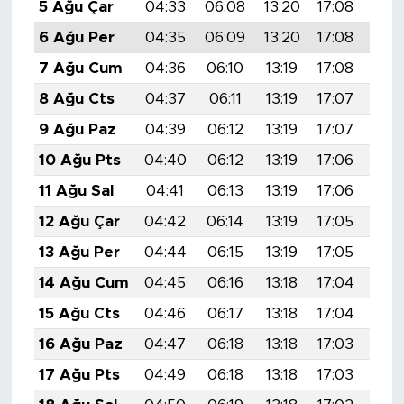
5 Ağu Çar
04:33
06:08
13:20
17:08
20:
6 Ağu Per
04:35
06:09
13:20
17:08
20:
7 Ağu Cum
04:36
06:10
13:19
17:08
20:
8 Ağu Cts
04:37
06:11
13:19
17:07
20:
9 Ağu Paz
04:39
06:12
13:19
17:07
20:
10 Ağu Pts
04:40
06:12
13:19
17:06
20:
11 Ağu Sal
04:41
06:13
13:19
17:06
20:
12 Ağu Çar
04:42
06:14
13:19
17:05
20:
13 Ağu Per
04:44
06:15
13:19
17:05
20:
14 Ağu Cum
04:45
06:16
13:18
17:04
20:
15 Ağu Cts
04:46
06:17
13:18
17:04
20:
16 Ağu Paz
04:47
06:18
13:18
17:03
20:
17 Ağu Pts
04:49
06:18
13:18
17:03
20: