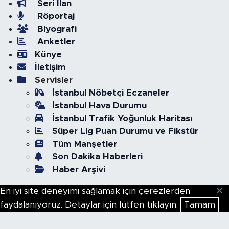
Seri İlan
Röportaj
Biyografi
Anketler
Künye
İletişim
Servisler
İstanbul Nöbetçi Eczaneler
İstanbul Hava Durumu
İstanbul Trafik Yoğunluk Haritası
Süper Lig Puan Durumu ve Fikstür
Tüm Manşetler
Son Dakika Haberleri
Haber Arşivi
En iyi site deneyimi sağlamak için çerezlerden
faydalanıyoruz. Detaylar için lütfen tıklayın.
Tamam