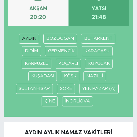
AKŞAM
YATSI
20:20
21:48
AYDIN
BOZDOĞAN
BUHARKENT
DİDİM
GERMENCİK
KARACASU
KARPUZLU
KOÇARLI
KUYUCAK
KUŞADASI
KÖŞK
NAZİLLİ
SULTANHİSAR
SÖKE
YENİPAZAR (A)
ÇİNE
İNCİRLİOVA
AYDIN AYLIK NAMAZ VAKITLERI