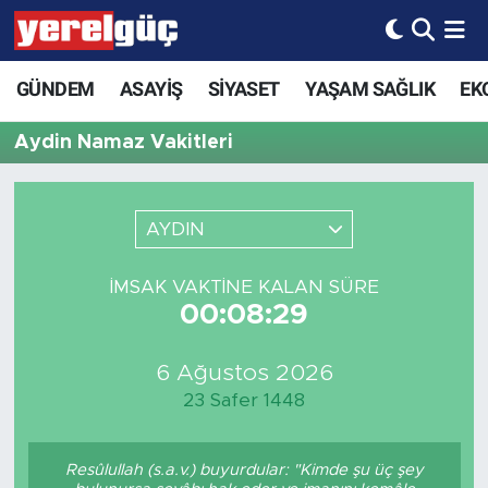
GÜNDEM
ASAYİŞ
SİYASET
YAŞAM SAĞLIK
EK
Aydin Namaz Vakitleri
AYDIN
İMSAK VAKTINE KALAN SÜRE
00:08:29
6 Ağustos 2026
23 Safer 1448
Resûlullah (s.a.v.) buyurdular: "Kimde şu üç şey