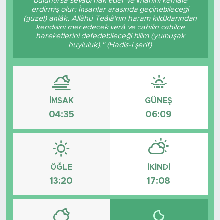
bulunursa sevâbı hak eder ve imanını kemâle
erdirmiş olur: İnsanlar arasında geçinebileceği
(güzel) ahlâk, Allâhü Teâlâ'nın haram kıldıklarından
kendisini menedecek verâ ve cahilin cahilce
hareketlerini defedebileceği hilim (yumuşak
huyluluk)." (Hadis-i şerif)
İMSAK
GÜNEŞ
04:35
06:09
ÖĞLE
İKINDI
13:20
17:08