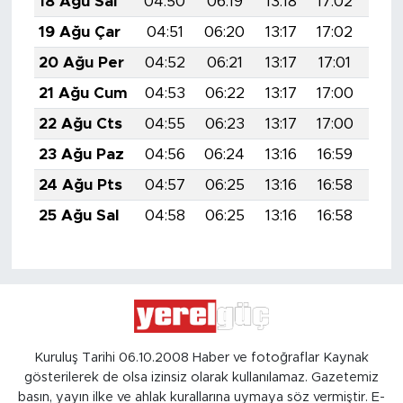
18 Ağu Sal
04:50
06:19
13:18
17:02
20:
19 Ağu Çar
04:51
06:20
13:17
17:02
20:
20 Ağu Per
04:52
06:21
13:17
17:01
20:
21 Ağu Cum
04:53
06:22
13:17
17:00
20:
22 Ağu Cts
04:55
06:23
13:17
17:00
20:
23 Ağu Paz
04:56
06:24
13:16
16:59
19:
24 Ağu Pts
04:57
06:25
13:16
16:58
19:
25 Ağu Sal
04:58
06:25
13:16
16:58
19:
Kuruluş Tarihi 06.10.2008 Haber ve fotoğraflar Kaynak
gösterilerek de olsa izinsiz olarak kullanılamaz. Gazetemiz
basın, yayın ilke ve ahlak kurallarına uymaya söz vermiştir. E-