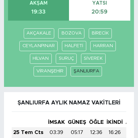
AKŞAM
YATSI
19:33
20:59
AKÇAKALE
BOZOVA
BİRECİK
CEYLANPINAR
HALFETİ
HARRAN
HİLVAN
SURUÇ
SİVEREK
VİRANŞEHİR
ŞANLIURFA
ŞANLIURFA AYLIK NAMAZ VAKITLERI
İMSAK
GÜNEŞ
ÖĞLE
İKINDI
AKŞ
25 Tem Cts
03:39
05:17
12:36
16:26
19: