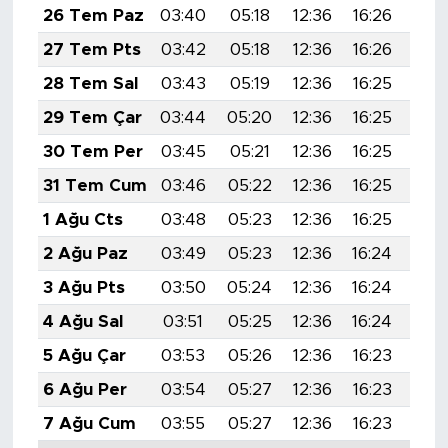
26 Tem Paz
03:40
05:18
12:36
16:26
19:
27 Tem Pts
03:42
05:18
12:36
16:26
19:
28 Tem Sal
03:43
05:19
12:36
16:25
19:
29 Tem Çar
03:44
05:20
12:36
16:25
19:
30 Tem Per
03:45
05:21
12:36
16:25
19:
31 Tem Cum
03:46
05:22
12:36
16:25
19:
1 Ağu Cts
03:48
05:23
12:36
16:25
19:
2 Ağu Paz
03:49
05:23
12:36
16:24
19:
3 Ağu Pts
03:50
05:24
12:36
16:24
19:
4 Ağu Sal
03:51
05:25
12:36
16:24
19:
5 Ağu Çar
03:53
05:26
12:36
16:23
19:
6 Ağu Per
03:54
05:27
12:36
16:23
19:
7 Ağu Cum
03:55
05:27
12:36
16:23
19: