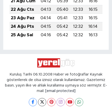
21 Ağu Cum
04:12
05:39
12:33
16:16
19:
22 Ağu Cts
04:13
05:40
12:33
16:15
19:
23 Ağu Paz
04:14
05:41
12:33
16:15
19:
24 Ağu Pts
04:15
05:42
12:32
16:14
19:
25 Ağu Sal
04:16
05:42
12:32
16:13
19:
Kuruluş Tarihi 06.10.2008 Haber ve fotoğraflar Kaynak
gösterilerek de olsa izinsiz olarak kullanılamaz. Gazetemiz
basın, yayın ilke ve ahlak kurallarına uymaya söz vermiştir. E-
mail:
[email protected]