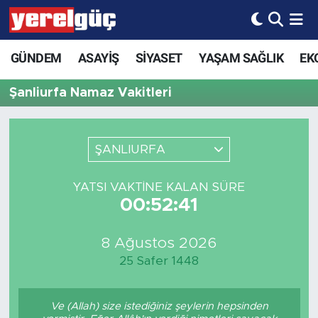
GÜNDEM
ASAYİŞ
SİYASET
YAŞAM SAĞLIK
EK
Şanliurfa Namaz Vakitleri
ŞANLIURFA
YATSI VAKTINE KALAN SÜRE
00:52:41
8 Ağustos 2026
25 Safer 1448
Ve (Allah) size istediğiniz şeylerin hepsinden