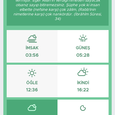
vermiştir. Eğer Allâh'ın verdiği nimetleri sayacak
olsanız sayıp bitiremezsiniz. Şüphe yok ki insan
elbette (nefsine karşı) çok zâlim, (Rabb'inin
nimetlerine karşı) çok nankördür. (İbrâhîm Sûresi,
34)
İMSAK
GÜNEŞ
03:56
05:28
ÖĞLE
İKINDI
12:36
16:22