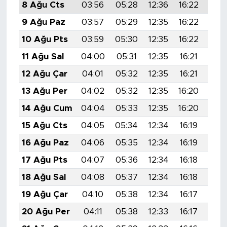
8 Ağu Cts
03:56
05:28
12:36
16:22
19:
9 Ağu Paz
03:57
05:29
12:35
16:22
19:
10 Ağu Pts
03:59
05:30
12:35
16:22
19:
11 Ağu Sal
04:00
05:31
12:35
16:21
19:
12 Ağu Çar
04:01
05:32
12:35
16:21
19:
13 Ağu Per
04:02
05:32
12:35
16:20
19:
14 Ağu Cum
04:04
05:33
12:35
16:20
19:
15 Ağu Cts
04:05
05:34
12:34
16:19
19:
16 Ağu Paz
04:06
05:35
12:34
16:19
19:
17 Ağu Pts
04:07
05:36
12:34
16:18
19:
18 Ağu Sal
04:08
05:37
12:34
16:18
19:
19 Ağu Çar
04:10
05:38
12:34
16:17
19:
20 Ağu Per
04:11
05:38
12:33
16:17
19: