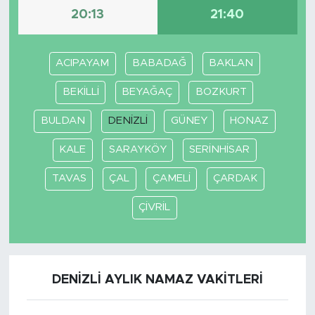
20:13
21:40
ACIPAYAM
BABADAĞ
BAKLAN
BEKİLLİ
BEYAĞAÇ
BOZKURT
BULDAN
DENİZLİ
GÜNEY
HONAZ
KALE
SARAYKÖY
SERİNHİSAR
TAVAS
ÇAL
ÇAMELİ
ÇARDAK
ÇİVRİL
DENİZLİ AYLIK NAMAZ VAKITLERI