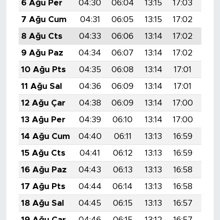
6 Ağu Per
04:30
06:04
13:15
17:03
20:
7 Ağu Cum
04:31
06:05
13:15
17:02
20:
8 Ağu Cts
04:33
06:06
13:14
17:02
20:
9 Ağu Paz
04:34
06:07
13:14
17:02
20:
10 Ağu Pts
04:35
06:08
13:14
17:01
20:
11 Ağu Sal
04:36
06:09
13:14
17:01
20:
12 Ağu Çar
04:38
06:09
13:14
17:00
20:
13 Ağu Per
04:39
06:10
13:14
17:00
20:
14 Ağu Cum
04:40
06:11
13:13
16:59
20:
15 Ağu Cts
04:41
06:12
13:13
16:59
20:
16 Ağu Paz
04:43
06:13
13:13
16:58
20:
17 Ağu Pts
04:44
06:14
13:13
16:58
20:
18 Ağu Sal
04:45
06:15
13:13
16:57
20:
19 Ağu Çar
04:46
06:15
13:12
16:57
20: