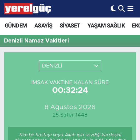
GÜNDEM
ASAYİŞ
SİYASET
YAŞAM SAĞLIK
EK
Denizli Namaz Vakitleri
DENİZLİ
İMSAK VAKTINE KALAN SÜRE
00:32:24
8 Ağustos 2026
25 Safer 1448
Kim bir hastayı veya Allah için sevdiği kardeşini