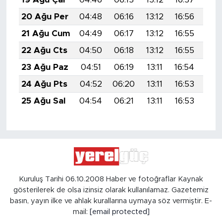
20 Ağu Per
04:48
06:16
13:12
16:56
19:
21 Ağu Cum
04:49
06:17
13:12
16:55
19:
22 Ağu Cts
04:50
06:18
13:12
16:55
19:
23 Ağu Paz
04:51
06:19
13:11
16:54
19:
24 Ağu Pts
04:52
06:20
13:11
16:53
19:
25 Ağu Sal
04:54
06:21
13:11
16:53
19:
Kuruluş Tarihi 06.10.2008 Haber ve fotoğraflar Kaynak
gösterilerek de olsa izinsiz olarak kullanılamaz. Gazetemiz
basın, yayın ilke ve ahlak kurallarına uymaya söz vermiştir. E-
mail:
[email protected]