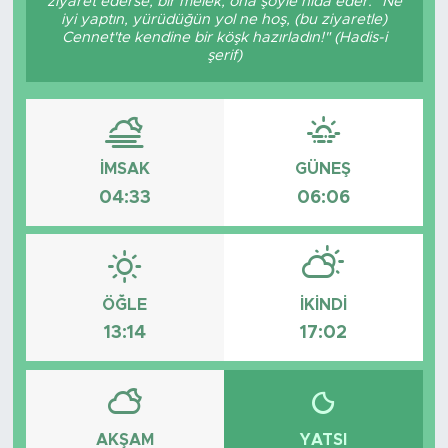
ziyaret ederse, bir melek, ona şöyle nidâ eder: "Ne
iyi yaptın, yürüdüğün yol ne hoş, (bu ziyaretle)
Cennet'te kendine bir köşk hazırladın!" (Hadis-i
şerif)
İMSAK
GÜNEŞ
04:33
06:06
ÖĞLE
İKINDI
13:14
17:02
AKŞAM
YATSI