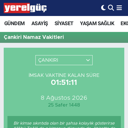
GÜNDEM
ASAYİŞ
SİYASET
YAŞAM SAĞLIK
EK
Çankiri Namaz Vakitleri
ÇANKIRI
İMSAK VAKTINE KALAN SÜRE
01:51:11
8 Ağustos 2026
25 Safer 1448
Bir kimse sıkıntıda olan bir şahsa kolaylık gösterirse