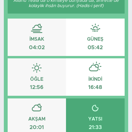
Allâhü Teâlâ da o kimseye dünyada da, âhirette de
kolaylık ihsân buyurur. (Hadis-i şerif)
İMSAK
GÜNEŞ
04:02
05:42
ÖĞLE
İKINDI
12:56
16:48
AKŞAM
YATSI
20:01
21:33