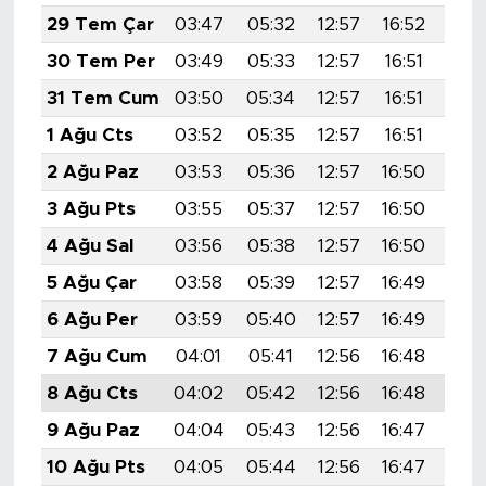
29 Tem Çar
03:47
05:32
12:57
16:52
20:
30 Tem Per
03:49
05:33
12:57
16:51
20:
31 Tem Cum
03:50
05:34
12:57
16:51
20:
1 Ağu Cts
03:52
05:35
12:57
16:51
20:
2 Ağu Paz
03:53
05:36
12:57
16:50
20:
3 Ağu Pts
03:55
05:37
12:57
16:50
20:
4 Ağu Sal
03:56
05:38
12:57
16:50
20:
5 Ağu Çar
03:58
05:39
12:57
16:49
20:
6 Ağu Per
03:59
05:40
12:57
16:49
20:
7 Ağu Cum
04:01
05:41
12:56
16:48
20:
8 Ağu Cts
04:02
05:42
12:56
16:48
20:
9 Ağu Paz
04:04
05:43
12:56
16:47
19:
10 Ağu Pts
04:05
05:44
12:56
16:47
19: