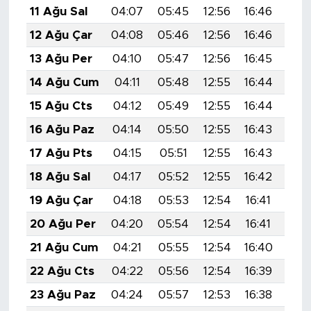
11 Ağu Sal
04:07
05:45
12:56
16:46
19:
12 Ağu Çar
04:08
05:46
12:56
16:46
19:
13 Ağu Per
04:10
05:47
12:56
16:45
19:
14 Ağu Cum
04:11
05:48
12:55
16:44
19:
15 Ağu Cts
04:12
05:49
12:55
16:44
19:
16 Ağu Paz
04:14
05:50
12:55
16:43
19:
17 Ağu Pts
04:15
05:51
12:55
16:43
19:
18 Ağu Sal
04:17
05:52
12:55
16:42
19:
19 Ağu Çar
04:18
05:53
12:54
16:41
19:
20 Ağu Per
04:20
05:54
12:54
16:41
19:
21 Ağu Cum
04:21
05:55
12:54
16:40
19:
22 Ağu Cts
04:22
05:56
12:54
16:39
19:
23 Ağu Paz
04:24
05:57
12:53
16:38
19: