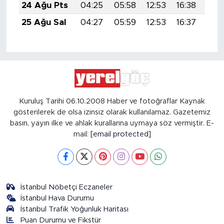
24 Ağu Pts
04:25
05:58
12:53
16:38
19:
25 Ağu Sal
04:27
05:59
12:53
16:37
19:
Kuruluş Tarihi 06.10.2008 Haber ve fotoğraflar Kaynak
gösterilerek de olsa izinsiz olarak kullanılamaz. Gazetemiz
basın, yayın ilke ve ahlak kurallarına uymaya söz vermiştir. E-
mail:
[email protected]
İstanbul Nöbetçi Eczaneler
İstanbul Hava Durumu
İstanbul Trafik Yoğunluk Haritası
Puan Durumu ve Fikstür