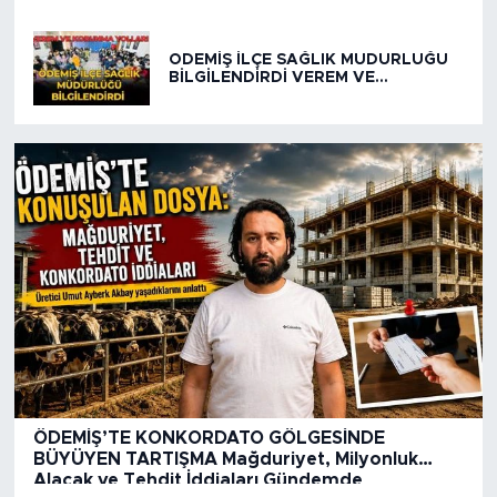
ÖDEMİŞ İLÇE SAĞLIK MÜDÜRLÜĞÜ
BİLGİLENDİRDİ VEREM VE
KORUNMA YOLLARI
ÖDEMİŞ’TE KONKORDATO GÖLGESİNDE
BÜYÜYEN TARTIŞMA Mağduriyet, Milyonluk
Alacak ve Tehdit İddiaları Gündemde