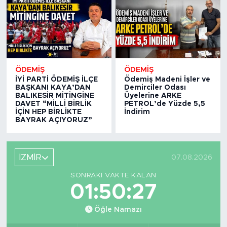
ÖDEMİŞ
ÖDEMİŞ
İYİ PARTİ ÖDEMİŞ İLÇE
Ödemiş Madeni İşler ve
BAŞKANI KAYA’DAN
Demirciler Odası
BALIKESİR MİTİNGİNE
Üyelerine ARKE
DAVET “MİLLİ BİRLİK
PETROL’de Yüzde 5,5
İÇİN HEP BİRLİKTE
İndirim
BAYRAK AÇIYORUZ”
İZMİR
07.08.2026
SONRAKI VAKTE KALAN
01:50:27
Öğle Namazı