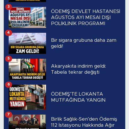
3
ÖDEMİŞ DEVLET HASTANESİ
AĞUSTOS AYI MESAİ DIŞI
POLİKLİNİK PROGRAMI
4
Bir sigara grubuna daha zam
geldi!
5
Akaryakıta indirim geldi:
Tabela tekrar değişti
6
ÖDEMİŞ’TE LOKANTA
MUTFAĞINDA YANGIN
7
Birlik Sağlık-Sen’den Ödemiş
112 İstasyonu Hakkında Ağır