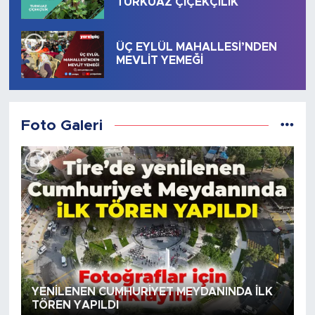
TURKUAZ ÇİÇEKÇİLİK
ÜÇ EYLÜL MAHALLESİ’NDEN
MEVLİT YEMEĞİ
Foto Galeri
YENİLENEN CUMHURİYET MEYDANINDA İLK
TÖREN YAPILDI