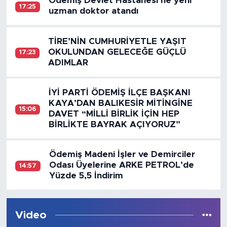
Ödemiş Devlet Hastanesi’ne yeni
17:25
uzman doktor atandı
TİRE’NİN CUMHURİYETLE YAŞIT
OKULUNDAN GELECEĞE GÜÇLÜ
17:23
ADIMLAR
İYİ PARTİ ÖDEMİŞ İLÇE BAŞKANI
KAYA’DAN BALIKESİR MİTİNGİNE
15:06
DAVET “MİLLİ BİRLİK İÇİN HEP
BİRLİKTE BAYRAK AÇIYORUZ”
Ödemiş Madeni İşler ve Demirciler
Odası Üyelerine ARKE PETROL’de
14:57
Yüzde 5,5 İndirim
Video