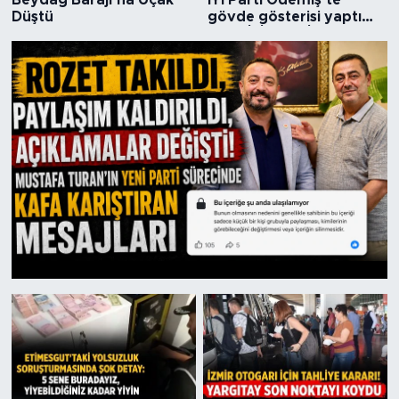
Beydağ Barajı’na Uçak
İYİ Parti Ödemiş’te
Düştü
gövde gösterisi yaptı
100 KİŞİ PARTİYE
KATILDI