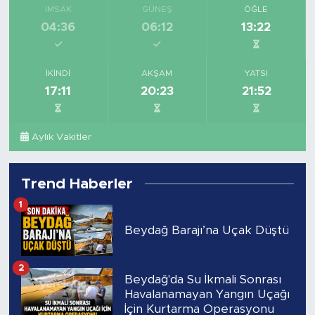
İMSAK
GÜNEŞ
ÖĞLE
04:36
06:12
13:22
İKINDI
AKŞAM
YATSI
17:11
20:23
21:52
Aylık Vakitler
Trend Haberler
1
Beydağ Barajı’na Uçak Düştü
2
Beydağ'da Su İkmali Sonrası
Havalanamayan Yangın Uçağı
İçin Kurtarma Operasyonu