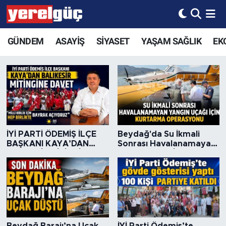
GÜNDEM
ASAYİŞ
SİYASET
YAŞAM SAĞLIK
EK
Yerelgüç Haber I İzmir Haber I
İYİ PARTİ ÖDEMİŞ İLÇE
Beydağ'da Su İkmali
BAŞKANI KAYA’DAN
Sonrası Havalanamayan
BALIKESİR MİTİNGİNE
Yangın Uçağı İçin
DAVET “MİLLİ BİRLİK İÇİN
Kurtarma Operasyonu
HEP BİRLİKTE BAYRAK
AÇIYORUZ”