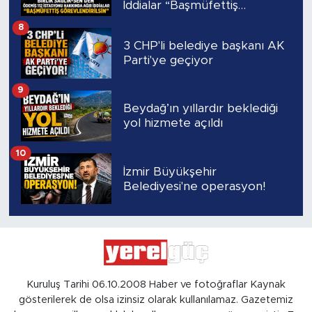
İddialar “Başmüfettiş
Görevlendirilsin”
8
3 CHP'li belediye başkanı AK
Parti'ye geçiyor
9
Beydağ’ın yıllardır beklediği
yol hizmete açıldı
10
İzmir Büyükşehir
Belediyesi'ne operasyon!
Kuruluş Tarihi 06.10.2008 Haber ve fotoğraflar Kaynak
gösterilerek de olsa izinsiz olarak kullanılamaz. Gazetemiz