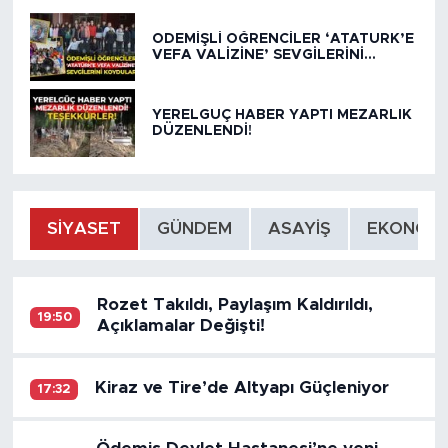
ÖDEMİŞLİ ÖĞRENCİLER ‘ATATÜRK’E
VEFA VALİZİNE’ SEVGİLERİNİ
KOYDULAR
YERELGÜÇ HABER YAPTI MEZARLIK
DÜZENLENDİ!
SİYASET
GÜNDEM
ASAYİŞ
EKONOMİ
Rozet Takıldı, Paylaşım Kaldırıldı,
19:50
Açıklamalar Değişti!
Kiraz ve Tire’de Altyapı Güçleniyor
17:32