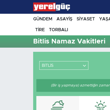
GÜNDEM
ASAYİŞ
SİYASET
YAŞ
TİRE
TORBALI
Bitlis Namaz Vakitleri
BİTLİS
(Bir iş yapmaya) azmettiğin zaman A