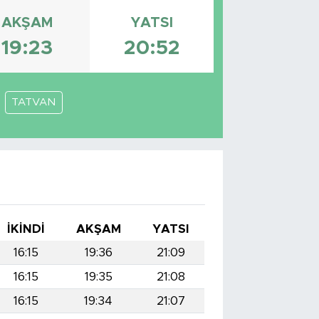
AKŞAM
YATSI
19:23
20:52
TATVAN
İKINDI
AKŞAM
YATSI
16:15
19:36
21:09
16:15
19:35
21:08
16:15
19:34
21:07