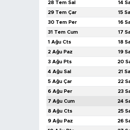
28 Tem Sal
14 S
29 Tem Çar
15 S
30 Tem Per
16 S
31 Tem Cum
17 S
1 Ağu Cts
18 S
2 Ağu Paz
19 S
3 Ağu Pts
20 S
4 Ağu Sal
21 S
5 Ağu Çar
22 S
6 Ağu Per
23 S
7 Ağu Cum
24 S
8 Ağu Cts
25 S
9 Ağu Paz
26 S