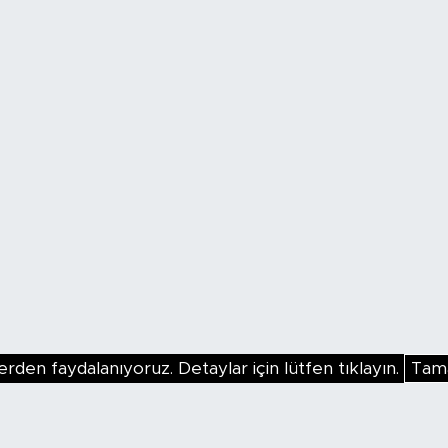
erden faydalanıyoruz. Detaylar için lütfen tıklayın.
Tam