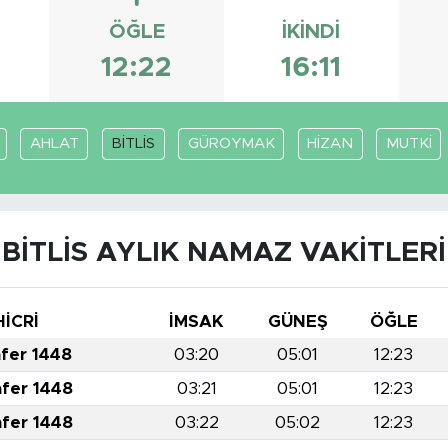
ÖĞLE
İKINDI
12:22
16:11
AHLAT
BİTLİS
GÜROYMAK
HİZAN
MUTKİ
BİTLİS AYLIK NAMAZ VAKITLERI
HİCRİ
İMSAK
GÜNEŞ
ÖĞLE
afer 1448
03:20
05:01
12:23
afer 1448
03:21
05:01
12:23
afer 1448
03:22
05:02
12:23