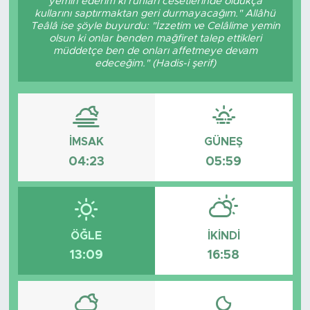
yemin ederim ki ruhları cesetlerinde oldukça
kullarını saptırmaktan geri durmayacağım." Allâhü
Teâlâ ise şöyle buyurdu: "İzzetim ve Celâlime yemin
olsun ki onlar benden mağfiret talep ettikleri
müddetçe ben de onları affetmeye devam
edeceğim." (Hadis-i şerif)
İMSAK
GÜNEŞ
04:23
05:59
ÖĞLE
İKINDI
13:09
16:58