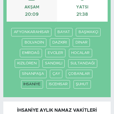
AKŞAM
YATSI
20:09
21:38
AFYONKARAHİSAR
BAYAT
BAŞMAKÇI
BOLVADİN
DAZKIRI
DİNAR
EMİRDAĞ
EVCİLER
HOCALAR
KIZILÖREN
SANDIKLI
SULTANDAĞI
SİNANPAŞA
ÇAY
ÇOBANLAR
İHSANİYE
İSCEHİSAR
ŞUHUT
İHSANİYE AYLIK NAMAZ VAKITLERI