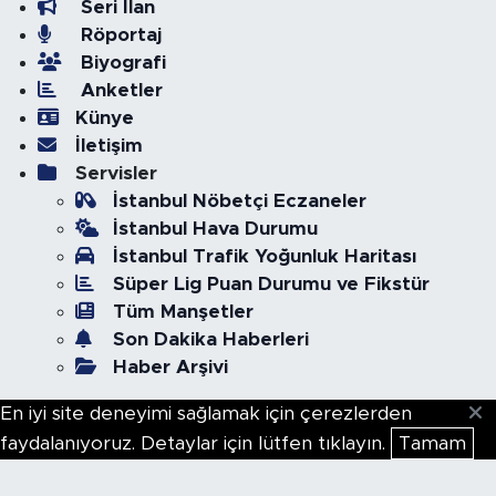
Seri İlan
Röportaj
Biyografi
Anketler
Künye
İletişim
Servisler
İstanbul Nöbetçi Eczaneler
İstanbul Hava Durumu
İstanbul Trafik Yoğunluk Haritası
Süper Lig Puan Durumu ve Fikstür
Tüm Manşetler
Son Dakika Haberleri
Haber Arşivi
En iyi site deneyimi sağlamak için çerezlerden
faydalanıyoruz. Detaylar için lütfen tıklayın.
Tamam