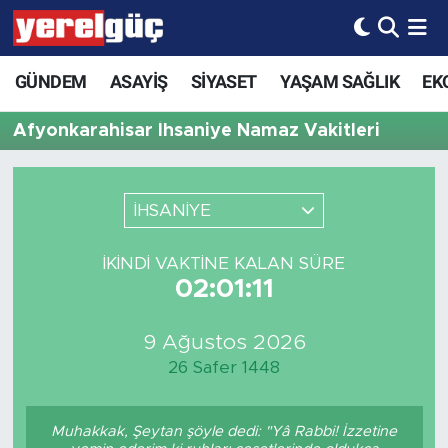
GÜNDEM
ASAYİŞ
SİYASET
YAŞAM SAĞLIK
EK
Afyonkarahisar İhsaniye Namaz Vakitleri
İHSANİYE
İKINDI VAKTINE KALAN SÜRE
02:01:11
9 Ağustos 2026
26 Safer 1448
Muhakkak, Şeytan şöyle dedi: "Yâ Rabbi! İzzetine