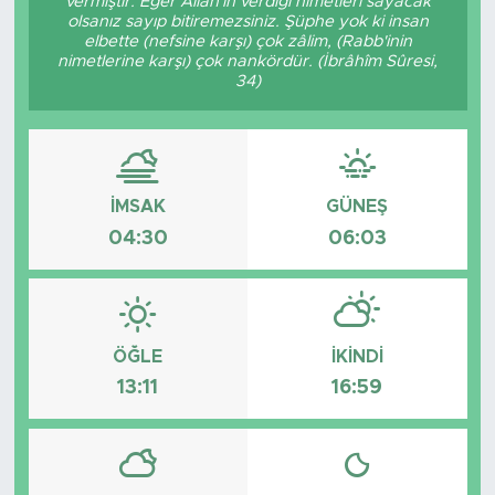
vermiştir. Eğer Allâh'ın verdiği nimetleri sayacak
olsanız sayıp bitiremezsiniz. Şüphe yok ki insan
elbette (nefsine karşı) çok zâlim, (Rabb'inin
nimetlerine karşı) çok nankördür. (İbrâhîm Sûresi,
34)
İMSAK
GÜNEŞ
04:30
06:03
ÖĞLE
İKINDI
13:11
16:59