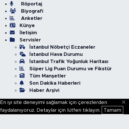
Röportaj
Biyografi
Anketler
Künye
İletişim
Servisler
İstanbul Nöbetçi Eczaneler
İstanbul Hava Durumu
İstanbul Trafik Yoğunluk Haritası
Süper Lig Puan Durumu ve Fikstür
Tüm Manşetler
Son Dakika Haberleri
Haber Arşivi
En iyi site deneyimi sağlamak için çerezlerden
faydalanıyoruz. Detaylar için lütfen tıklayın.
Tamam