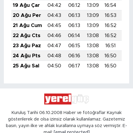
19 Ağu Çar
04:42
06:12
13:09
16:54
19:
20 Ağu Per
04:43
06:13
13:09
16:53
19:
21 Ağu Cum
04:45
06:13
13:09
16:52
19:
22 Ağu Cts
04:46
06:14
13:08
16:52
19:
23 Ağu Paz
04:47
06:15
13:08
16:51
19:
24 Ağu Pts
04:48
06:16
13:08
16:50
19:
25 Ağu Sal
04:50
06:17
13:08
16:50
19:
Kuruluş Tarihi 06.10.2008 Haber ve fotoğraflar Kaynak
gösterilerek de olsa izinsiz olarak kullanılamaz. Gazetemiz
basın, yayın ilke ve ahlak kurallarına uymaya söz vermiştir. E-
mail:
[email protected]