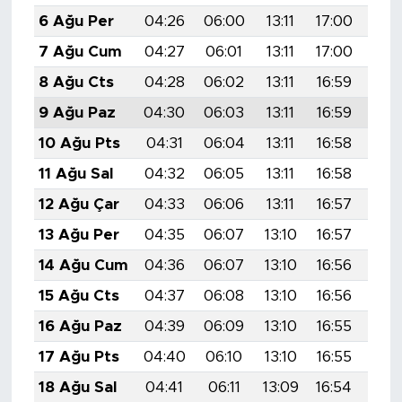
6 Ağu Per
04:26
06:00
13:11
17:00
20:
7 Ağu Cum
04:27
06:01
13:11
17:00
20:
8 Ağu Cts
04:28
06:02
13:11
16:59
20:
9 Ağu Paz
04:30
06:03
13:11
16:59
20:
10 Ağu Pts
04:31
06:04
13:11
16:58
20:
11 Ağu Sal
04:32
06:05
13:11
16:58
20:
12 Ağu Çar
04:33
06:06
13:11
16:57
20:
13 Ağu Per
04:35
06:07
13:10
16:57
20:
14 Ağu Cum
04:36
06:07
13:10
16:56
20:
15 Ağu Cts
04:37
06:08
13:10
16:56
20:
16 Ağu Paz
04:39
06:09
13:10
16:55
20:
17 Ağu Pts
04:40
06:10
13:10
16:55
19:
18 Ağu Sal
04:41
06:11
13:09
16:54
19: