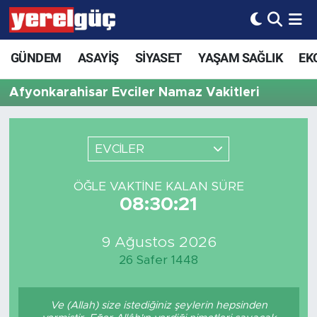
GÜNDEM
ASAYİŞ
SİYASET
YAŞAM SAĞLIK
EK
Afyonkarahisar Evciler Namaz Vakitleri
EVCİLER
ÖĞLE VAKTINE KALAN SÜRE
08:30:21
9 Ağustos 2026
26 Safer 1448
Ve (Allah) size istediğiniz şeylerin hepsinden