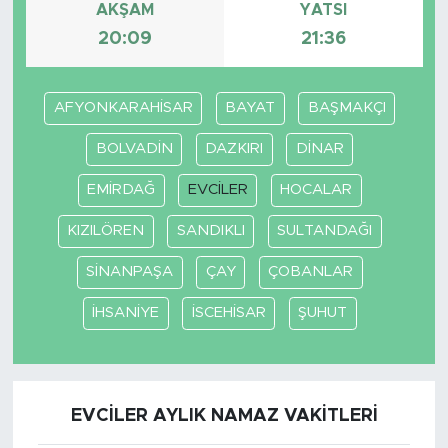
AKŞAM
YATSI
20:09
21:36
AFYONKARAHİSAR
BAYAT
BAŞMAKÇI
BOLVADİN
DAZKIRI
DİNAR
EMİRDAĞ
EVCİLER
HOCALAR
KIZILÖREN
SANDIKLI
SULTANDAĞI
SİNANPAŞA
ÇAY
ÇOBANLAR
İHSANİYE
İSCEHİSAR
ŞUHUT
EVCİLER AYLIK NAMAZ VAKITLERI