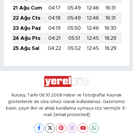
21 Ağu Cum
04:17
05:49
12:46
16:31
19:
22 Ağu Cts
04:18
05:49
12:46
16:31
19:
23 Ağu Paz
04:19
05:50
12:46
16:30
19:
24 Ağu Pts
04:21
05:51
12:45
16:29
19:
25 Ağu Sal
04:22
05:52
12:45
16:29
19:
Kuruluş Tarihi 06.10.2008 Haber ve fotoğraflar Kaynak
gösterilerek de olsa izinsiz olarak kullanılamaz. Gazetemiz
basın, yayın ilke ve ahlak kurallarına uymaya söz vermiştir. E-
mail:
[email protected]