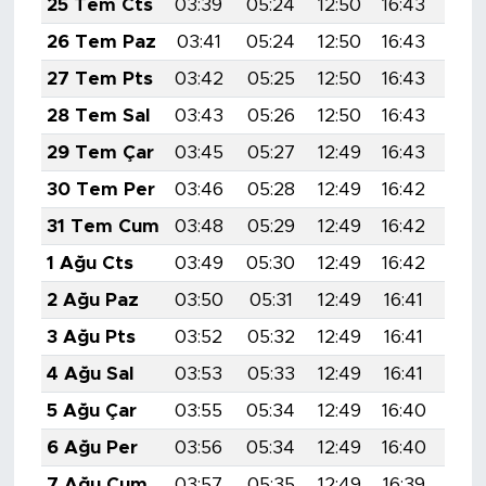
25 Tem Cts
03:39
05:24
12:50
16:43
20:
26 Tem Paz
03:41
05:24
12:50
16:43
20:
27 Tem Pts
03:42
05:25
12:50
16:43
20:
28 Tem Sal
03:43
05:26
12:50
16:43
20:
29 Tem Çar
03:45
05:27
12:49
16:43
20:
30 Tem Per
03:46
05:28
12:49
16:42
20:
31 Tem Cum
03:48
05:29
12:49
16:42
20:
1 Ağu Cts
03:49
05:30
12:49
16:42
19:
2 Ağu Paz
03:50
05:31
12:49
16:41
19:
3 Ağu Pts
03:52
05:32
12:49
16:41
19:
4 Ağu Sal
03:53
05:33
12:49
16:41
19:
5 Ağu Çar
03:55
05:34
12:49
16:40
19:
6 Ağu Per
03:56
05:34
12:49
16:40
19:
7 Ağu Cum
03:57
05:35
12:49
16:39
19: