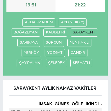
19:51
21:22
AKDAĞMADENİ
AYDINCIK (Y)
BOĞAZLIYAN
KADIŞEHRİ
SARAYKENT
SARIKAYA
SORGUN
YENİFAKILI
YERKÖY
YOZGAT
ÇANDIR
ÇAYIRALAN
ÇEKEREK
ŞEFAATLİ
SARAYKENT AYLIK NAMAZ VAKITLERI
İMSAK
GÜNEŞ
ÖĞLE
İKINDI
AKŞ