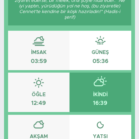
ziyaret ederse, bir melek, ona şöyle nidâ eder: "Ne
iyi yaptın, yürüdüğün yol ne hoş, (bu ziyaretle)
Cennet'te kendine bir köşk hazırladın!" (Hadis-i
şerif)
İMSAK
GÜNEŞ
03:59
05:36
ÖĞLE
İKINDI
12:49
16:39
AKŞAM
YATSI