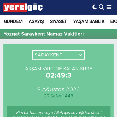
GÜNDEM
ASAYİŞ
SİYASET
YAŞAM SAĞLIK
EK
Yozgat Saraykent Namaz Vakitleri
SARAYKENT
AKŞAM VAKTINE KALAN SÜRE
02:49:3
8 Ağustos 2026
25 Safer 1448
Kim bir hastayı veya Allah için sevdiği kardeşini