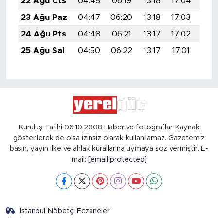
22 Ağu Cts
04:45
06:19
13:18
17:04
20:
23 Ağu Paz
04:47
06:20
13:18
17:03
20:
24 Ağu Pts
04:48
06:21
13:17
17:02
20:
25 Ağu Sal
04:50
06:22
13:17
17:01
20:
Kuruluş Tarihi 06.10.2008 Haber ve fotoğraflar Kaynak
gösterilerek de olsa izinsiz olarak kullanılamaz. Gazetemiz
basın, yayın ilke ve ahlak kurallarına uymaya söz vermiştir. E-
mail:
[email protected]
İstanbul Nöbetçi Eczaneler