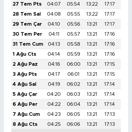
27 Tem Pts
04:07
05:54
13:22
17:17
20:
28 Tem Sal
04:08
05:55
13:22
17:17
20:
29 Tem Çar
04:10
05:56
13:21
17:17
20:
30 Tem Per
04:11
05:57
13:21
17:16
20:
31 Tem Cum
04:13
05:58
13:21
17:16
20:
1 Ağu Cts
04:14
05:59
13:21
17:16
20:
2 Ağu Paz
04:16
06:00
13:21
17:15
20:
3 Ağu Pts
04:17
06:01
13:21
17:15
20:
4 Ağu Sal
04:19
06:02
13:21
17:14
20:
5 Ağu Çar
04:20
06:03
13:21
17:14
20:
6 Ağu Per
04:22
06:04
13:21
17:14
20:
7 Ağu Cum
04:23
06:05
13:21
17:13
20:
8 Ağu Cts
04:25
06:06
13:21
17:13
20: