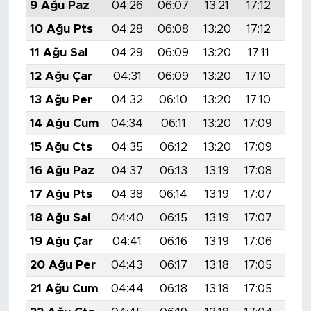
9 Ağu Paz
04:26
06:07
13:21
17:12
20:
10 Ağu Pts
04:28
06:08
13:20
17:12
20:
11 Ağu Sal
04:29
06:09
13:20
17:11
20:
12 Ağu Çar
04:31
06:09
13:20
17:10
20:
13 Ağu Per
04:32
06:10
13:20
17:10
20:
14 Ağu Cum
04:34
06:11
13:20
17:09
20:
15 Ağu Cts
04:35
06:12
13:20
17:09
20:
16 Ağu Paz
04:37
06:13
13:19
17:08
20:
17 Ağu Pts
04:38
06:14
13:19
17:07
20:
18 Ağu Sal
04:40
06:15
13:19
17:07
20:
19 Ağu Çar
04:41
06:16
13:19
17:06
20:
20 Ağu Per
04:43
06:17
13:18
17:05
20:
21 Ağu Cum
04:44
06:18
13:18
17:05
20: