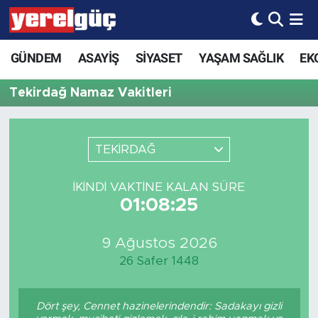
GÜNDEM
ASAYİŞ
SİYASET
YAŞAM SAĞLIK
EK
Tekirdağ Namaz Vakitleri
TEKİRDAĞ
İKINDI VAKTINE KALAN SÜRE
01:08:25
9 Ağustos 2026
26 Safer 1448
Dört şey, Cennet hazinelerindendir: Sadakayı gizli