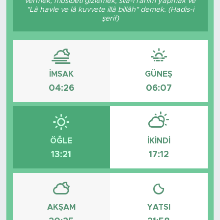
vermek, musibeti gizlemek, sıla-i rahim yapmak ve
"Lâ havle ve lâ kuvvete illâ billâh" demek. (Hadis-i
şerif)
İMSAK
GÜNEŞ
04:26
06:07
ÖĞLE
İKINDI
13:21
17:12
AKŞAM
YATSI