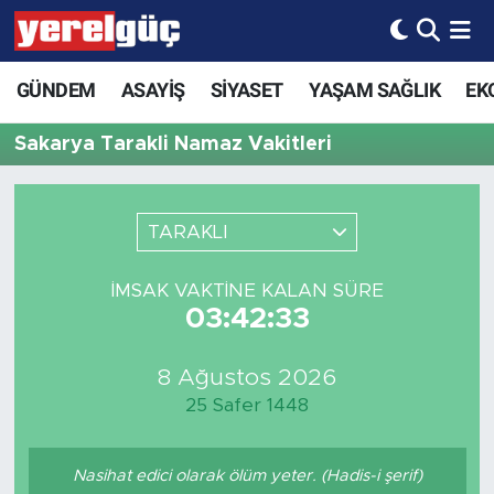
GÜNDEM
ASAYİŞ
SİYASET
YAŞAM SAĞLIK
EK
Sakarya Tarakli Namaz Vakitleri
TARAKLI
İMSAK VAKTINE KALAN SÜRE
03:42:33
8 Ağustos 2026
25 Safer 1448
Nasihat edici olarak ölüm yeter. (Hadis-i şerif)