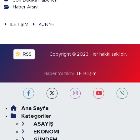
Son Dakika Haberleri
Haber Arşivi
İLETİŞİM
KÜNYE
RSS
Copyright © 2023. Her hakkı saklıdır.
Haber Yazılımı:
TE Bilişim
Ana Sayfa
Kategoriler
ASAYİŞ
EKONOMİ
GÜNDEM