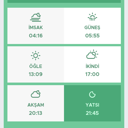
İMSAK
GÜNEŞ
04:16
05:55
ÖĞLE
İKINDI
13:09
17:00
AKŞAM
YATSI
20:13
21:45