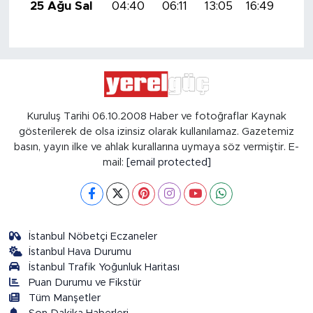
25 Ağu Sal
04:40
06:11
13:05
16:49
19:
Kuruluş Tarihi 06.10.2008 Haber ve fotoğraflar Kaynak
gösterilerek de olsa izinsiz olarak kullanılamaz. Gazetemiz
basın, yayın ilke ve ahlak kurallarına uymaya söz vermiştir. E-
mail:
[email protected]
İstanbul Nöbetçi Eczaneler
İstanbul Hava Durumu
İstanbul Trafik Yoğunluk Haritası
Puan Durumu ve Fikstür
Tüm Manşetler