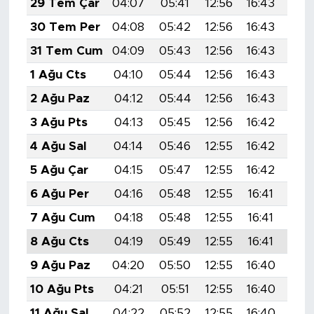
29 Tem Çar
04:07
05:41
12:56
16:43
20:
30 Tem Per
04:08
05:42
12:56
16:43
20:
31 Tem Cum
04:09
05:43
12:56
16:43
19:
1 Ağu Cts
04:10
05:44
12:56
16:43
19:
2 Ağu Paz
04:12
05:44
12:56
16:43
19:
3 Ağu Pts
04:13
05:45
12:56
16:42
19:
4 Ağu Sal
04:14
05:46
12:55
16:42
19:
5 Ağu Çar
04:15
05:47
12:55
16:42
19:
6 Ağu Per
04:16
05:48
12:55
16:41
19:
7 Ağu Cum
04:18
05:48
12:55
16:41
19:
8 Ağu Cts
04:19
05:49
12:55
16:41
19:
9 Ağu Paz
04:20
05:50
12:55
16:40
19:
10 Ağu Pts
04:21
05:51
12:55
16:40
19:
11 Ağu Sal
04:22
05:52
12:55
16:40
19: