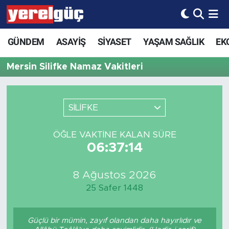
GÜNDEM
ASAYİŞ
SİYASET
YAŞAM SAĞLIK
EK
Mersin Silifke Namaz Vakitleri
SİLİFKE
ÖĞLE VAKTINE KALAN SÜRE
06:37:14
8 Ağustos 2026
25 Safer 1448
Güçlü bir mümin, zayıf olandan daha hayırlıdır ve