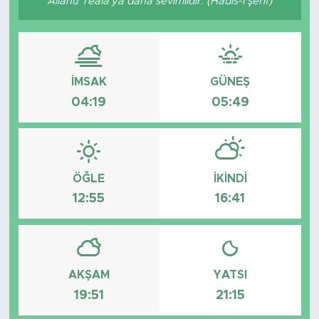
Allâhü Teâlâ'ya daha sevimlidir. (Hadis-i şerif)
İMSAK
GÜNEŞ
04:19
05:49
ÖĞLE
İKINDI
12:55
16:41
AKŞAM
YATSI
19:51
21:15