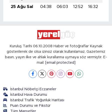
25 Ağu Sal
04:38
06:03
12:52
16:32
19:
Kuruluş Tarihi 06.10.2008 Haber ve fotoğraflar Kaynak
gösterilerek de olsa izinsiz olarak kullanılamaz. Gazetemiz
basın, yayın ilke ve ahlak kurallarına uymaya söz vermiştir. E-
mail:
[email protected]
İstanbul Nöbetçi Eczaneler
İstanbul Hava Durumu
İstanbul Trafik Yoğunluk Haritası
Puan Durumu ve Fikstür
Tüm Manşetler