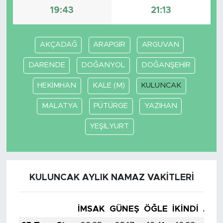
19:43
21:13
AKÇADAĞ
ARAPGİR
ARGUVAN
DARENDE
DOĞANYOL
DOĞANŞEHİR
HEKİMHAN
KALE (M)
KULUNCAK
MALATYA
PÜTÜRGE
YAZIHAN
YEŞİLYURT
KULUNCAK AYLIK NAMAZ VAKITLERI
İMSAK
GÜNEŞ
ÖĞLE
İKINDI
AKŞ