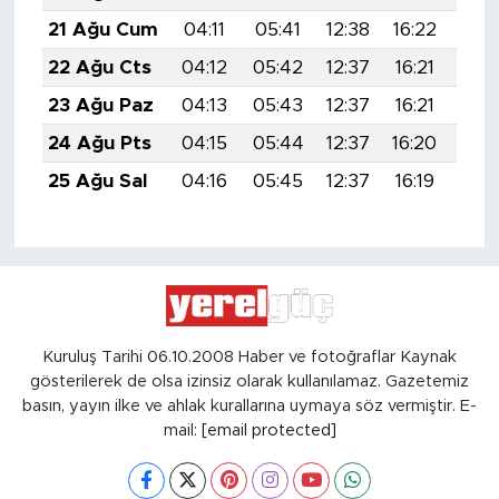
21 Ağu Cum
04:11
05:41
12:38
16:22
19:
22 Ağu Cts
04:12
05:42
12:37
16:21
19:
23 Ağu Paz
04:13
05:43
12:37
16:21
19:
24 Ağu Pts
04:15
05:44
12:37
16:20
19:
25 Ağu Sal
04:16
05:45
12:37
16:19
19:
Kuruluş Tarihi 06.10.2008 Haber ve fotoğraflar Kaynak
gösterilerek de olsa izinsiz olarak kullanılamaz. Gazetemiz
basın, yayın ilke ve ahlak kurallarına uymaya söz vermiştir. E-
mail:
[email protected]