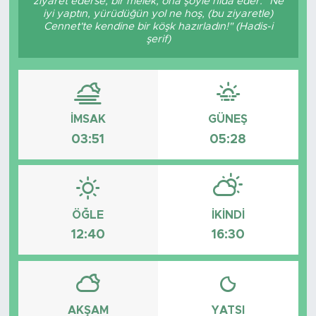
ziyaret ederse, bir melek, ona şöyle nidâ eder: "Ne
iyi yaptın, yürüdüğün yol ne hoş, (bu ziyaretle)
Cennet'te kendine bir köşk hazırladın!" (Hadis-i
şerif)
İMSAK
GÜNEŞ
03:51
05:28
ÖĞLE
İKINDI
12:40
16:30
AKŞAM
YATSI