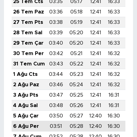
25 Tem Cts
03:35
05:17
12:41
16:33
19:
26 Tem Paz
03:36
05:18
12:41
16:33
19:
27 Tem Pts
03:38
05:19
12:41
16:33
19:
28 Tem Sal
03:39
05:20
12:41
16:33
19:
29 Tem Çar
03:40
05:20
12:41
16:33
19:
30 Tem Per
03:42
05:21
12:41
16:32
19:
31 Tem Cum
03:43
05:22
12:41
16:32
19:
1 Ağu Cts
03:44
05:23
12:41
16:32
19:
2 Ağu Paz
03:46
05:24
12:41
16:32
19:
3 Ağu Pts
03:47
05:25
12:41
16:31
19:
4 Ağu Sal
03:48
05:26
12:41
16:31
19:
5 Ağu Çar
03:50
05:27
12:40
16:30
19:
6 Ağu Per
03:51
05:28
12:40
16:30
19:
7 Ağu Cum
03:52
05:28
12:40
16:30
19: