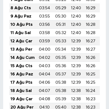
8 Ağu Cts
03:54
05:29
12:40
16:29
19:
9 Ağu Paz
03:55
05:30
12:40
16:29
19:
10 Ağu Pts
03:56
05:31
12:40
16:28
19:
11 Ağu Sal
03:58
05:32
12:40
16:28
19:
12 Ağu Çar
03:59
05:33
12:39
16:27
19:
13 Ağu Per
04:00
05:34
12:39
16:27
19:
14 Ağu Cum
04:02
05:35
12:39
16:26
19:
15 Ağu Cts
04:03
05:36
12:39
16:26
19:
16 Ağu Paz
04:04
05:37
12:39
16:25
19:
17 Ağu Pts
04:06
05:38
12:39
16:25
19:
18 Ağu Sal
04:07
05:38
12:38
16:24
19:
19 Ağu Çar
04:08
05:39
12:38
16:23
19:
20 Ağu Per
04:10
05:40
12:38
16:23
19: