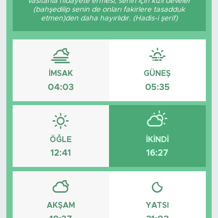
vasıtanla hidâyete ermesi, senin için kızıl develer
(bahşedilip senin de onları fakirlere tasadduk
etmen)den daha hayırlıdır. (Hadis-i şerif)
İMSAK
GÜNEŞ
04:03
05:35
ÖĞLE
İKINDI
12:41
16:27
AKŞAM
YATSI