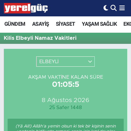
GÜNDEM
ASAYİŞ
SİYASET
YAŞAM SAĞLIK
EK
Kilis Elbeyli Namaz Vakitleri
ELBEYLİ
AKŞAM VAKTINE KALAN SÜRE
01:05:5
8 Ağustos 2026
25 Safer 1448
(Yâ Ali!) Allâh'a yemin olsun ki tek bir kişinin senin