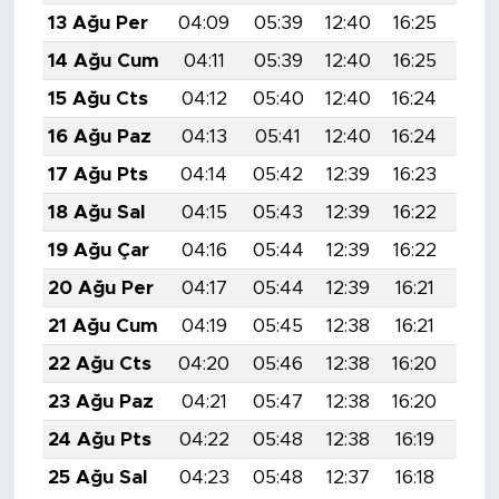
13 Ağu Per
04:09
05:39
12:40
16:25
19:
14 Ağu Cum
04:11
05:39
12:40
16:25
19:
15 Ağu Cts
04:12
05:40
12:40
16:24
19:
16 Ağu Paz
04:13
05:41
12:40
16:24
19:
17 Ağu Pts
04:14
05:42
12:39
16:23
19:
18 Ağu Sal
04:15
05:43
12:39
16:22
19:
19 Ağu Çar
04:16
05:44
12:39
16:22
19:
20 Ağu Per
04:17
05:44
12:39
16:21
19:
21 Ağu Cum
04:19
05:45
12:38
16:21
19:
22 Ağu Cts
04:20
05:46
12:38
16:20
19:
23 Ağu Paz
04:21
05:47
12:38
16:20
19:
24 Ağu Pts
04:22
05:48
12:38
16:19
19:
25 Ağu Sal
04:23
05:48
12:37
16:18
19: