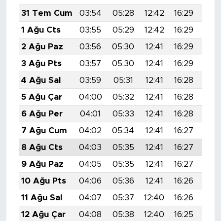
31 Tem Cum
03:54
05:28
12:42
16:29
19:
1 Ağu Cts
03:55
05:29
12:42
16:29
19:
2 Ağu Paz
03:56
05:30
12:41
16:29
19:
3 Ağu Pts
03:57
05:30
12:41
16:29
19:
4 Ağu Sal
03:59
05:31
12:41
16:28
19:
5 Ağu Çar
04:00
05:32
12:41
16:28
19:
6 Ağu Per
04:01
05:33
12:41
16:28
19:
7 Ağu Cum
04:02
05:34
12:41
16:27
19:
8 Ağu Cts
04:03
05:35
12:41
16:27
19:
9 Ağu Paz
04:05
05:35
12:41
16:27
19:
10 Ağu Pts
04:06
05:36
12:41
16:26
19:
11 Ağu Sal
04:07
05:37
12:40
16:26
19:
12 Ağu Çar
04:08
05:38
12:40
16:25
19: