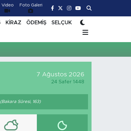
Video
Foto Galeri
Ğ
KİRAZ
ÖDEMİŞ
SELÇUK
7 Ağustos 2026
24 Safer 1448
. (Bakara Sûresi, 163)