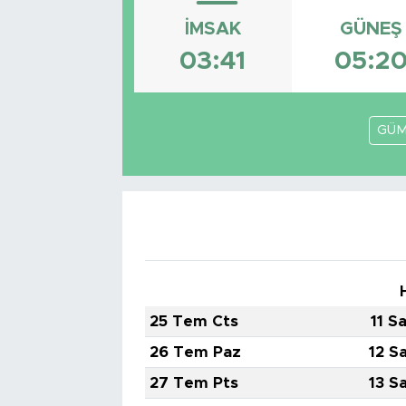
İMSAK
GÜNEŞ
03:41
05:2
GÜM
25 Tem Cts
11 S
26 Tem Paz
12 S
27 Tem Pts
13 S