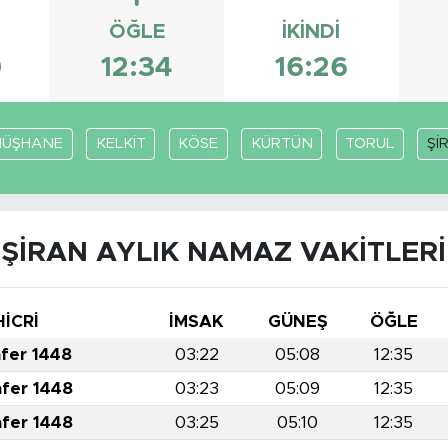
ÖĞLE
İKINDI
0
12:34
16:26
ÜŞHANE
KELKİT
KÖSE
KÜRTÜN
TORUL
Şİ
ŞİRAN AYLIK NAMAZ VAKITLERI
HİCRİ
İMSAK
GÜNEŞ
ÖĞLE
afer 1448
03:22
05:08
12:35
afer 1448
03:23
05:09
12:35
afer 1448
03:25
05:10
12:35