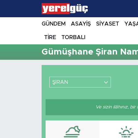
GÜNDEM
ASAYİŞ
SİYASET
YAŞ
TİRE
TORBALI
Gümüşhane Şiran Nama
ŞİRAN
Ve sizin ilâhınız, bi