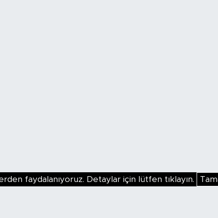
erden faydalanıyoruz. Detaylar için lütfen tıklayın.
Tam