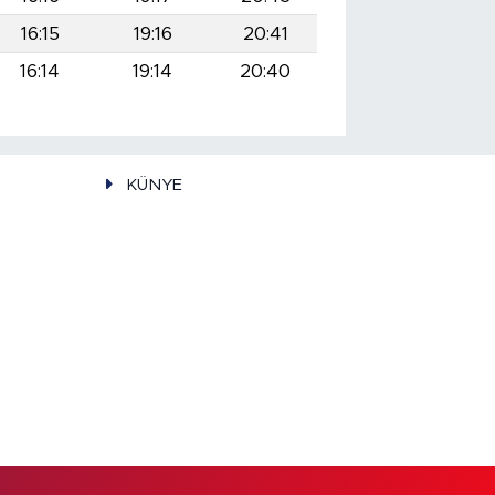
16:15
19:16
20:41
16:14
19:14
20:40
KÜNYE