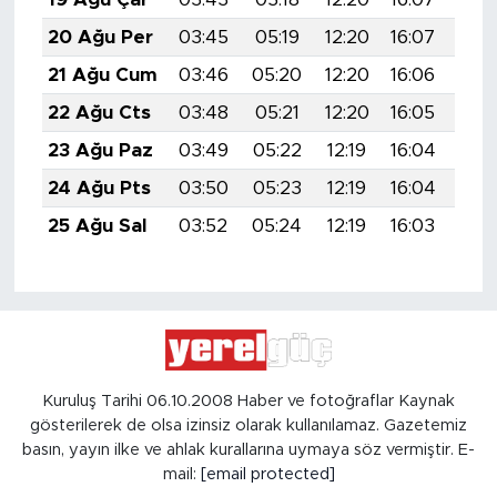
20 Ağu Per
03:45
05:19
12:20
16:07
19:
21 Ağu Cum
03:46
05:20
12:20
16:06
19:
22 Ağu Cts
03:48
05:21
12:20
16:05
19:
23 Ağu Paz
03:49
05:22
12:19
16:04
19:
24 Ağu Pts
03:50
05:23
12:19
16:04
19:
25 Ağu Sal
03:52
05:24
12:19
16:03
19:
Kuruluş Tarihi 06.10.2008 Haber ve fotoğraflar Kaynak
gösterilerek de olsa izinsiz olarak kullanılamaz. Gazetemiz
basın, yayın ilke ve ahlak kurallarına uymaya söz vermiştir. E-
mail:
[email protected]