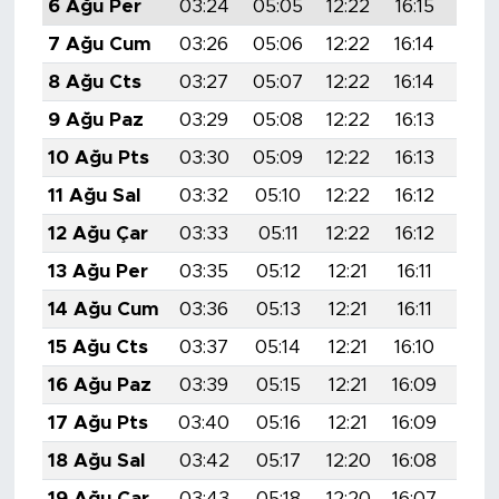
6 Ağu Per
03:24
05:05
12:22
16:15
19:
7 Ağu Cum
03:26
05:06
12:22
16:14
19:
8 Ağu Cts
03:27
05:07
12:22
16:14
19:
9 Ağu Paz
03:29
05:08
12:22
16:13
19:
10 Ağu Pts
03:30
05:09
12:22
16:13
19:
11 Ağu Sal
03:32
05:10
12:22
16:12
19:
12 Ağu Çar
03:33
05:11
12:22
16:12
19:
13 Ağu Per
03:35
05:12
12:21
16:11
19:
14 Ağu Cum
03:36
05:13
12:21
16:11
19:
15 Ağu Cts
03:37
05:14
12:21
16:10
19:
16 Ağu Paz
03:39
05:15
12:21
16:09
19:
17 Ağu Pts
03:40
05:16
12:21
16:09
19:
18 Ağu Sal
03:42
05:17
12:20
16:08
19:
19 Ağu Çar
03:43
05:18
12:20
16:07
19: