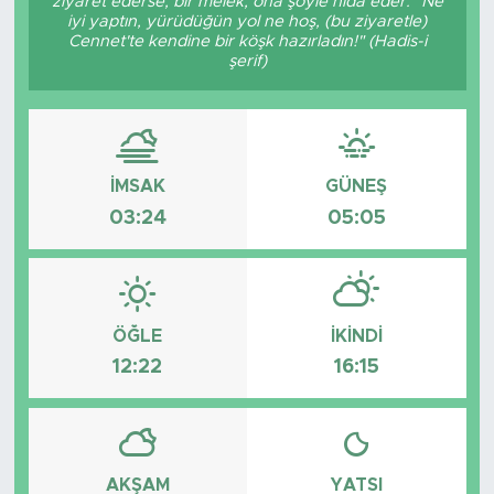
ziyaret ederse, bir melek, ona şöyle nidâ eder: "Ne
iyi yaptın, yürüdüğün yol ne hoş, (bu ziyaretle)
Cennet'te kendine bir köşk hazırladın!" (Hadis-i
şerif)
İMSAK
GÜNEŞ
03:24
05:05
ÖĞLE
İKINDI
12:22
16:15
AKŞAM
YATSI