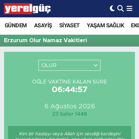
GÜNDEM
ASAYİŞ
SİYASET
YAŞAM SAĞLIK
EK
Erzurum Olur Namaz Vakitleri
OLUR
ÖĞLE VAKTINE KALAN SÜRE
06:44:57
6 Ağustos 2026
23 Safer 1448
Kim bir hastayı veya Allah için sevdiği kardeşini