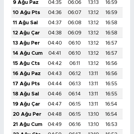
9 Ağu Paz
04:35
06:06
13:13
16:59
20:
10 Ağu Pts
04:36
06:07
13:12
16:59
20:
11 Ağu Sal
04:37
06:08
13:12
16:58
20:
12 Ağu Çar
04:38
06:09
13:12
16:58
20:
13 Ağu Per
04:40
06:10
13:12
16:57
20:
14 Ağu Cum
04:41
06:10
13:12
16:57
20:
15 Ağu Cts
04:42
06:11
13:12
16:56
20:
16 Ağu Paz
04:43
06:12
13:11
16:56
20:
17 Ağu Pts
04:44
06:13
13:11
16:55
19:
18 Ağu Sal
04:46
06:14
13:11
16:55
19:
19 Ağu Çar
04:47
06:15
13:11
16:54
19:
20 Ağu Per
04:48
06:15
13:10
16:54
19:
21 Ağu Cum
04:49
06:16
13:10
16:53
19: