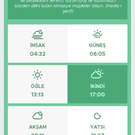
ve sadakasını veren), fuzûlî (boş ve lüzumsuz)
sözden dilini tutan kimseye müjdeler olsun. (Hadis-i
şerif)
İMSAK
GÜNEŞ
04:32
06:05
ÖĞLE
İKINDI
13:13
17:00
AKŞAM
YATSI