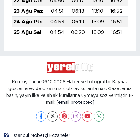
22 Ağu Cts
04:50
06:17
13:10
16:52
19:
23 Ağu Paz
04:51
06:18
13:10
16:52
19:
24 Ağu Pts
04:53
06:19
13:09
16:51
19:
25 Ağu Sal
04:54
06:20
13:09
16:51
19:
Kuruluş Tarihi 06.10.2008 Haber ve fotoğraflar Kaynak
gösterilerek de olsa izinsiz olarak kullanılamaz. Gazetemiz
basın, yayın ilke ve ahlak kurallarına uymaya söz vermiştir. E-
mail:
[email protected]
İstanbul Nöbetçi Eczaneler