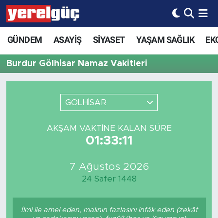
GÜNDEM
ASAYİŞ
SİYASET
YAŞAM SAĞLIK
EK
Burdur Gölhisar Namaz Vakitleri
GÖLHİSAR
AKŞAM VAKTINE KALAN SÜRE
01:33:11
7 Ağustos 2026
24 Safer 1448
İlmi ile amel eden, malının fazlasını infâk eden (zekât