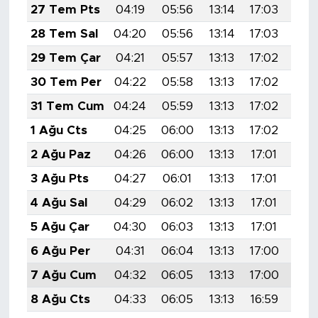
27 Tem Pts
04:19
05:56
13:14
17:03
20:
28 Tem Sal
04:20
05:56
13:14
17:03
20:
29 Tem Çar
04:21
05:57
13:13
17:02
20:
30 Tem Per
04:22
05:58
13:13
17:02
20:
31 Tem Cum
04:24
05:59
13:13
17:02
20:
1 Ağu Cts
04:25
06:00
13:13
17:02
20:
2 Ağu Paz
04:26
06:00
13:13
17:01
20:
3 Ağu Pts
04:27
06:01
13:13
17:01
20:
4 Ağu Sal
04:29
06:02
13:13
17:01
20:
5 Ağu Çar
04:30
06:03
13:13
17:01
20:
6 Ağu Per
04:31
06:04
13:13
17:00
20:
7 Ağu Cum
04:32
06:05
13:13
17:00
20:
8 Ağu Cts
04:33
06:05
13:13
16:59
20: