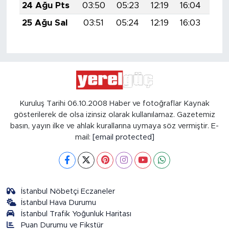
24 Ağu Pts
03:50
05:23
12:19
16:04
19:
25 Ağu Sal
03:51
05:24
12:19
16:03
19:
Kuruluş Tarihi 06.10.2008 Haber ve fotoğraflar Kaynak
gösterilerek de olsa izinsiz olarak kullanılamaz. Gazetemiz
basın, yayın ilke ve ahlak kurallarına uymaya söz vermiştir. E-
mail:
[email protected]
İstanbul Nöbetçi Eczaneler
İstanbul Hava Durumu
İstanbul Trafik Yoğunluk Haritası
Puan Durumu ve Fikstür