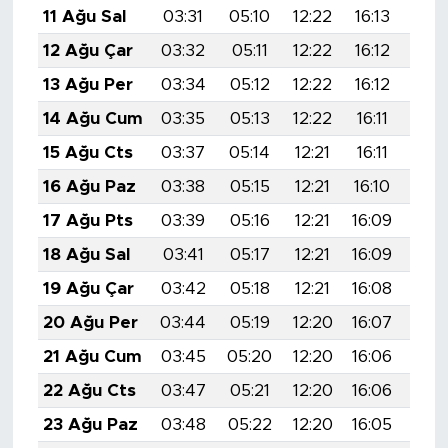
11 Ağu Sal
03:31
05:10
12:22
16:13
19:
12 Ağu Çar
03:32
05:11
12:22
16:12
19:
13 Ağu Per
03:34
05:12
12:22
16:12
19:
14 Ağu Cum
03:35
05:13
12:22
16:11
19:
15 Ağu Cts
03:37
05:14
12:21
16:11
19:
16 Ağu Paz
03:38
05:15
12:21
16:10
19:
17 Ağu Pts
03:39
05:16
12:21
16:09
19:
18 Ağu Sal
03:41
05:17
12:21
16:09
19:
19 Ağu Çar
03:42
05:18
12:21
16:08
19:
20 Ağu Per
03:44
05:19
12:20
16:07
19:
21 Ağu Cum
03:45
05:20
12:20
16:06
19:
22 Ağu Cts
03:47
05:21
12:20
16:06
19:
23 Ağu Paz
03:48
05:22
12:20
16:05
19: