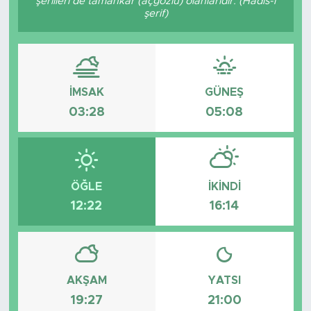
şerlileri de tamahkâr (açgözlü) olanlarıdır. (Hadis-i
şerif)
İMSAK
GÜNEŞ
03:28
05:08
ÖĞLE
İKINDI
12:22
16:14
AKŞAM
YATSI
19:27
21:00