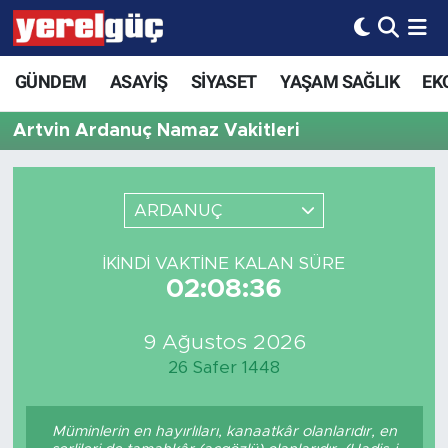
GÜNDEM
ASAYİŞ
SİYASET
YAŞAM SAĞLIK
EK
Artvin Ardanuç Namaz Vakitleri
ARDANUÇ
İKINDI VAKTINE KALAN SÜRE
02:08:36
9 Ağustos 2026
26 Safer 1448
Müminlerin en hayırlıları, kanaatkâr olanlarıdır, en