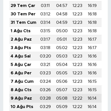
29 Tem Çar
03:11
04:57
12:23
16:19
19:
30 Tem Per
03:12
04:58
12:23
16:18
19:
31 Tem Cum
03:14
04:59
12:23
16:18
19:
1 Ağu Cts
03:15
05:00
12:23
16:18
19:
2 Ağu Paz
03:17
05:01
12:23
16:17
19:
3 Ağu Pts
03:18
05:02
12:23
16:17
19:
4 Ağu Sal
03:20
05:03
12:23
16:16
19:
5 Ağu Çar
03:21
05:04
12:23
16:16
19:
6 Ağu Per
03:23
05:05
12:23
16:16
19:
7 Ağu Cum
03:24
05:06
12:23
16:15
19:
8 Ağu Cts
03:26
05:07
12:23
16:15
19:
9 Ağu Paz
03:28
05:08
12:22
16:14
19:
10 Ağu Pts
03:29
05:09
12:22
16:14
19: