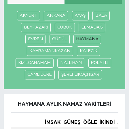
AKYURT
ANKARA
AYAŞ
BALA
BEYPAZARI
CUBUK
ELMADAĞ
EVREN
GÜDÜL
HAYMANA
KAHRAMANKAZAN
KALECİK
KIZILCAHAMAM
NALLIHAN
POLATLI
ÇAMLIDERE
ŞEREFLİKOÇHİSAR
HAYMANA AYLIK NAMAZ VAKITLERI
İMSAK
GÜNEŞ
ÖĞLE
İKINDI
AKŞ