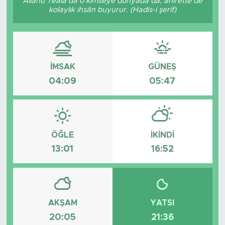
Allâhü Teâlâ da o kimseye dünyada da, âhirette de
kolaylık ihsân buyurur. (Hadis-i şerif)
İMSAK
GÜNEŞ
04:09
05:47
ÖĞLE
İKINDI
13:01
16:52
AKŞAM
YATSI
20:05
21:36