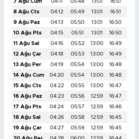
7 Ağu Cum
04:11
05:48
13:01
16:51
20:
8 Ağu Cts
04:12
05:49
13:01
16:51
20:
9 Ağu Paz
04:13
05:50
13:01
16:50
20:
10 Ağu Pts
04:15
05:51
13:01
16:50
20:
11 Ağu Sal
04:16
05:52
13:00
16:49
19:
12 Ağu Çar
04:18
05:53
13:00
16:49
19:
13 Ağu Per
04:19
05:54
13:00
16:48
19:
14 Ağu Cum
04:20
05:54
13:00
16:48
19:
15 Ağu Cts
04:22
05:55
13:00
16:47
19:
16 Ağu Paz
04:23
05:56
12:59
16:47
19:
17 Ağu Pts
04:24
05:57
12:59
16:46
19:
18 Ağu Sal
04:26
05:58
12:59
16:45
19:
19 Ağu Çar
04:27
05:59
12:59
16:45
19:
20 Ağu Per
04:28
06:00
12:59
16:44
19: