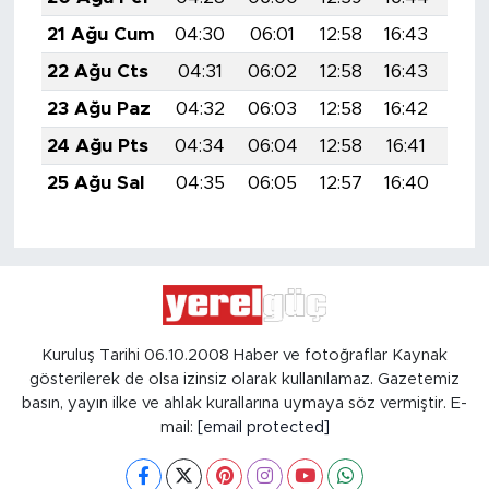
21 Ağu Cum
04:30
06:01
12:58
16:43
19:
22 Ağu Cts
04:31
06:02
12:58
16:43
19:
23 Ağu Paz
04:32
06:03
12:58
16:42
19:
24 Ağu Pts
04:34
06:04
12:58
16:41
19:
25 Ağu Sal
04:35
06:05
12:57
16:40
19:
Kuruluş Tarihi 06.10.2008 Haber ve fotoğraflar Kaynak
gösterilerek de olsa izinsiz olarak kullanılamaz. Gazetemiz
basın, yayın ilke ve ahlak kurallarına uymaya söz vermiştir. E-
mail:
[email protected]