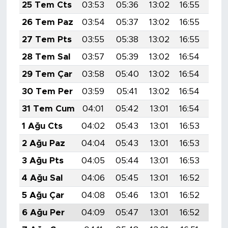
25 Tem Cts
03:53
05:36
13:02
16:55
20:
26 Tem Paz
03:54
05:37
13:02
16:55
20:
27 Tem Pts
03:55
05:38
13:02
16:55
20:
28 Tem Sal
03:57
05:39
13:02
16:54
20:
29 Tem Çar
03:58
05:40
13:02
16:54
20:
30 Tem Per
03:59
05:41
13:02
16:54
20:
31 Tem Cum
04:01
05:42
13:01
16:54
20:
1 Ağu Cts
04:02
05:43
13:01
16:53
20:
2 Ağu Paz
04:04
05:43
13:01
16:53
20:
3 Ağu Pts
04:05
05:44
13:01
16:53
20:
4 Ağu Sal
04:06
05:45
13:01
16:52
20:
5 Ağu Çar
04:08
05:46
13:01
16:52
20:
6 Ağu Per
04:09
05:47
13:01
16:52
20: