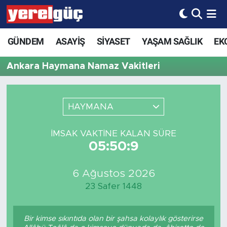
GÜNDEM
ASAYİŞ
SİYASET
YAŞAM SAĞLIK
EK
Ankara Haymana Namaz Vakitleri
HAYMANA
İMSAK VAKTINE KALAN SÜRE
05:50:9
6 Ağustos 2026
23 Safer 1448
Bir kimse sıkıntıda olan bir şahsa kolaylık gösterirse