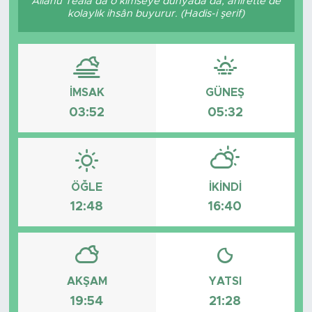
Allâhü Teâlâ da o kimseye dünyada da, âhirette de
kolaylık ihsân buyurur. (Hadis-i şerif)
İMSAK
GÜNEŞ
03:52
05:32
ÖĞLE
İKINDI
12:48
16:40
AKŞAM
YATSI
19:54
21:28