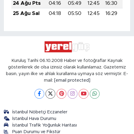
24 Ağu Pts
04:16
05:49
12:45
16:30
19:
25 Ağu Sal
04:18
05:50
12:45
16:29
19:
Kuruluş Tarihi 06.10.2008 Haber ve fotoğraflar Kaynak
gösterilerek de olsa izinsiz olarak kullanılamaz. Gazetemiz
basın, yayın ilke ve ahlak kurallarına uymaya söz vermiştir. E-
mail:
[email protected]
İstanbul Nöbetçi Eczaneler
İstanbul Hava Durumu
İstanbul Trafik Yoğunluk Haritası
Puan Durumu ve Fikstür