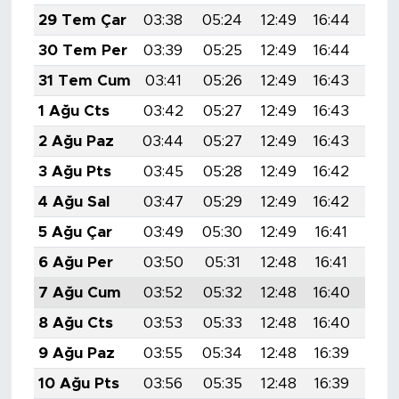
29 Tem Çar
03:38
05:24
12:49
16:44
20:
30 Tem Per
03:39
05:25
12:49
16:44
20:
31 Tem Cum
03:41
05:26
12:49
16:43
20:
1 Ağu Cts
03:42
05:27
12:49
16:43
20:
2 Ağu Paz
03:44
05:27
12:49
16:43
20:
3 Ağu Pts
03:45
05:28
12:49
16:42
19:
4 Ağu Sal
03:47
05:29
12:49
16:42
19:
5 Ağu Çar
03:49
05:30
12:49
16:41
19:
6 Ağu Per
03:50
05:31
12:48
16:41
19:
7 Ağu Cum
03:52
05:32
12:48
16:40
19:
8 Ağu Cts
03:53
05:33
12:48
16:40
19:
9 Ağu Paz
03:55
05:34
12:48
16:39
19:
10 Ağu Pts
03:56
05:35
12:48
16:39
19: