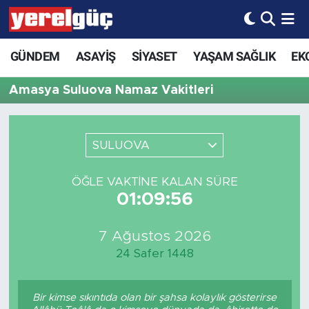
GÜNDEM
ASAYİŞ
SİYASET
YAŞAM SAĞLIK
EK
Amasya Suluova Namaz Vakitleri
SULUOVA
ÖĞLE VAKTINE KALAN SÜRE
01:09:56
7 Ağustos 2026
24 Safer 1448
Bir kimse sıkıntıda olan bir şahsa kolaylık gösterirse