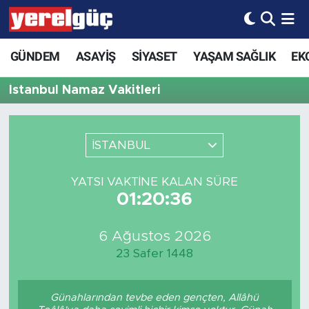
GÜNDEM
ASAYİŞ
SİYASET
YAŞAM SAĞLIK
EK
İstanbul Namaz Vakitleri
İSTANBUL
YATSI VAKTINE KALAN SÜRE
01:20:36
6 Ağustos 2026
23 Safer 1448
Günahlarından tevbe eden gençten, Allâhü