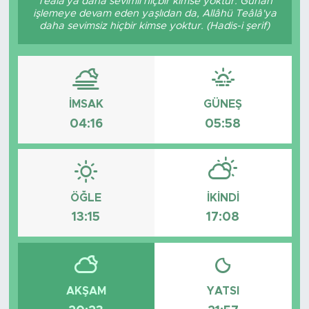
Teâlâ'ya daha sevimli hiçbir kimse yoktur. Günah
işlemeye devam eden yaşlıdan da, Allâhü Teâlâ'ya
daha sevimsiz hiçbir kimse yoktur. (Hadis-i şerif)
İMSAK
GÜNEŞ
04:16
05:58
ÖĞLE
İKINDI
13:15
17:08
AKŞAM
YATSI