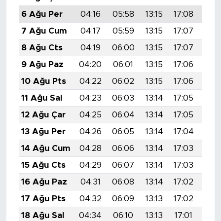
6 Ağu Per
04:16
05:58
13:15
17:08
20:
7 Ağu Cum
04:17
05:59
13:15
17:07
20:
8 Ağu Cts
04:19
06:00
13:15
17:07
20:
9 Ağu Paz
04:20
06:01
13:15
17:06
20:
10 Ağu Pts
04:22
06:02
13:15
17:06
20:
11 Ağu Sal
04:23
06:03
13:14
17:05
20:
12 Ağu Çar
04:25
06:04
13:14
17:05
20:
13 Ağu Per
04:26
06:05
13:14
17:04
20:
14 Ağu Cum
04:28
06:06
13:14
17:03
20:
15 Ağu Cts
04:29
06:07
13:14
17:03
20:
16 Ağu Paz
04:31
06:08
13:14
17:02
20:
17 Ağu Pts
04:32
06:09
13:13
17:02
20:
18 Ağu Sal
04:34
06:10
13:13
17:01
20: