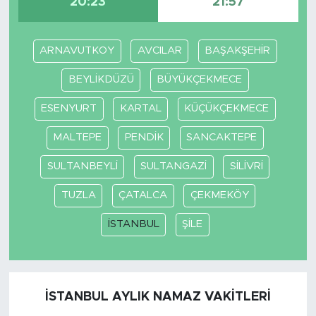
20:23
21:57
ARNAVUTKOY
AVCILAR
BAŞAKŞEHİR
BEYLİKDÜZÜ
BÜYÜKÇEKMECE
ESENYURT
KARTAL
KÜÇÜKÇEKMECE
MALTEPE
PENDİK
SANCAKTEPE
SULTANBEYLİ
SULTANGAZİ
SİLİVRİ
TUZLA
ÇATALCA
ÇEKMEKÖY
İSTANBUL
ŞİLE
İSTANBUL AYLIK NAMAZ VAKITLERI