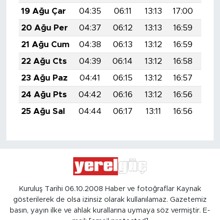
19 Ağu Çar
04:35
06:11
13:13
17:00
20:
20 Ağu Per
04:37
06:12
13:13
16:59
20:
21 Ağu Cum
04:38
06:13
13:12
16:59
20:
22 Ağu Cts
04:39
06:14
13:12
16:58
20:
23 Ağu Paz
04:41
06:15
13:12
16:57
19:
24 Ağu Pts
04:42
06:16
13:12
16:56
19:
25 Ağu Sal
04:44
06:17
13:11
16:56
19:
Kuruluş Tarihi 06.10.2008 Haber ve fotoğraflar Kaynak
gösterilerek de olsa izinsiz olarak kullanılamaz. Gazetemiz
basın, yayın ilke ve ahlak kurallarına uymaya söz vermiştir. E-