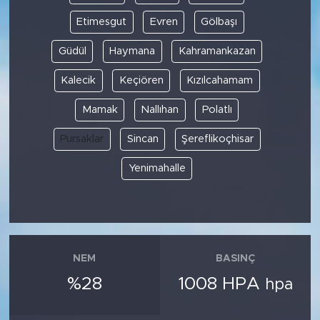
Etimesgut
Evren
Gölbaşı
Güdül
Haymana
Kahramankazan
Kalecik
Keçiören
Kızılcahamam
Mamak
Nallıhan
Polatlı
Pursaklar
Sincan
Şereflikoçhisar
Yenimahalle
NEM
BASINÇ
%28
1008 HPA
hpa