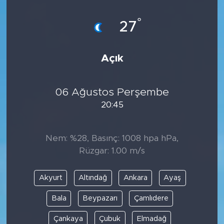
°
27
Açık
06 Ağustos Perşembe
20:45
Nem: %28, Basınç: 1008 hpa hPa,
Rüzgar: 1.00 m/s
Akyurt
Altındağ
Ankara
Ayaş
Bala
Beypazarı
Çamlıdere
Çankaya
Çubuk
Elmadağ