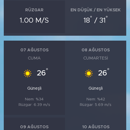
RÜZGAR
EN DÜŞÜK / EN YÜKSEK
°
°
1.00 M/S
18
/ 31
07 AĞUSTOS
08 AĞUSTOS
CUMA
CUMARTESI
°
°
26
26
Güneşli
Güneşli
Nem: %34
Nem: %42
Rüzgar: 6.39 m/s
Rüzgar: 5.69 m/s
09 AĞUSTOS
10 AĞUSTOS