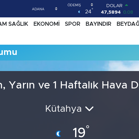
DOLAR
°
24
47,5894
0.08
EURO
AM SAĞLIK
EKONOMİ
SPOR
BAYINDIR
BEYDA
55,0398
-0.02
STERLİN
64,1581
0.16
GRAM ALTIN
rumu
6508.83
4.44
BİST100
13.703
11
BITCOIN
64.927,78
1.32
 Yarın ve 1 Haftalık Hava
Kütahya
°
19