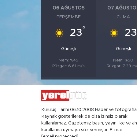
06 AĞUSTOS
07 AĞUSTO
PERŞEMBE
CUMA
°
23
23
Güneşli
Güneşli
Nem: %45
Nem: %50
Rüzgar: 6.61 m/s
Rüzgar: 7.39 m
Kuruluş Tarihi 06.10.2008 Haber ve fotoğrafla
Kaynak gösterilerek de olsa izinsiz olarak
kullanılamaz. Gazetemiz basın, yayın ilke ve ah
kurallarına uymaya söz vermiştir. E-mail:
[email protected]