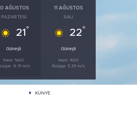
10 AĞUSTOS
11 AĞUSTOS
PAZARTESI
SALI
°
°
21
22
Güneşli
Güneşli
Nem: %60
Nem: %50
üzgar: 8.19 m/s
Rüzgar: 5.39 m/s
KÜNYE