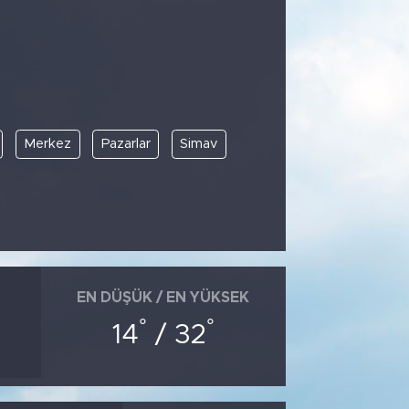
Merkez
Pazarlar
Simav
EN DÜŞÜK / EN YÜKSEK
°
°
14
/ 32