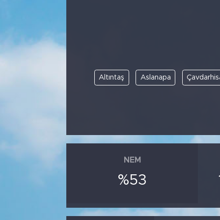
Altıntaş
Aslanapa
Çavdarhis
NEM
%53