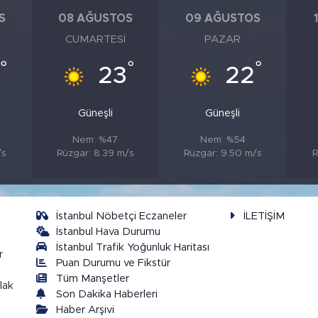
S
08 AĞUSTOS
09 AĞUSTOS
CUMARTESI
PAZAR
°
°
°
23
22
Güneşli
Güneşli
Nem: %47
Nem: %54
/s
Rüzgar: 8.39 m/s
Rüzgar: 9.50 m/s
R
İstanbul Nöbetçi Eczaneler
İLETİŞİM
İstanbul Hava Durumu
İstanbul Trafik Yoğunluk Haritası
r
Puan Durumu ve Fikstür
Tüm Manşetler
lak
Son Dakika Haberleri
Haber Arşivi