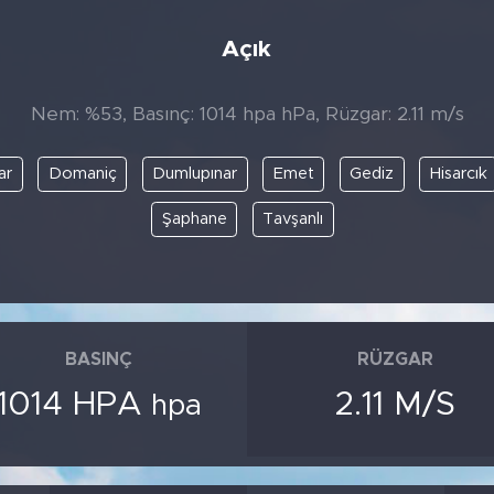
Açık
Nem: %53, Basınç: 1014 hpa hPa, Rüzgar: 2.11 m/s
ar
Domaniç
Dumlupınar
Emet
Gediz
Hisarcık
Şaphane
Tavşanlı
BASINÇ
RÜZGAR
1014 HPA
2.11 M/S
hpa