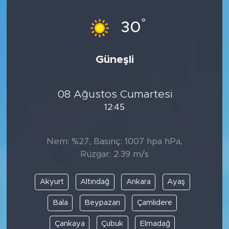
°
30
Güneşli
08 Ağustos Cumartesi
12:45
Nem: %27, Basınç: 1007 hpa hPa,
Rüzgar: 2.39 m/s
Akyurt
Altındağ
Ankara
Ayaş
Bala
Beypazarı
Çamlıdere
Çankaya
Çubuk
Elmadağ