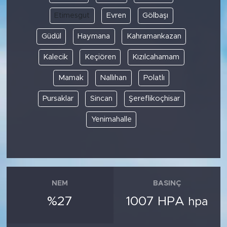
Etimesgut
Evren
Gölbaşı
Güdül
Haymana
Kahramankazan
Kalecik
Keçiören
Kızılcahamam
Mamak
Nallıhan
Polatlı
Pursaklar
Sincan
Şereflikoçhisar
Yenimahalle
NEM
BASINÇ
%27
1007 HPA
hpa