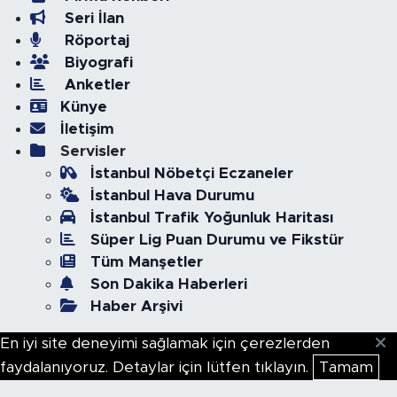
Seri İlan
Röportaj
Biyografi
Anketler
Künye
İletişim
Servisler
İstanbul Nöbetçi Eczaneler
İstanbul Hava Durumu
İstanbul Trafik Yoğunluk Haritası
Süper Lig Puan Durumu ve Fikstür
Tüm Manşetler
Son Dakika Haberleri
Haber Arşivi
En iyi site deneyimi sağlamak için çerezlerden
faydalanıyoruz. Detaylar için lütfen tıklayın.
Tamam