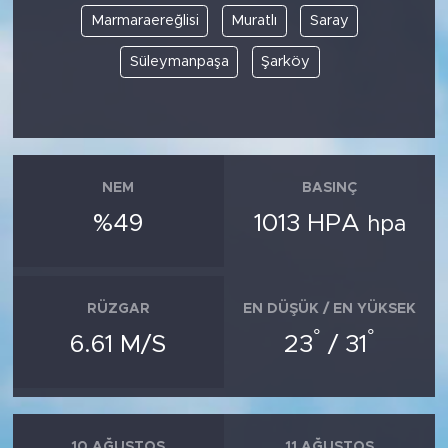
Marmaraereğlisi
Muratlı
Saray
Süleymanpaşa
Şarköy
NEM
BASINÇ
%49
1013 HPA
hpa
RÜZGAR
EN DÜŞÜK / EN YÜKSEK
°
°
6.61 M/S
23
/ 31
10 AĞUSTOS
11 AĞUSTOS