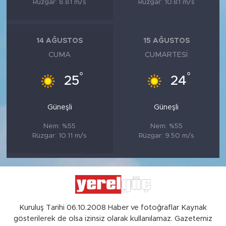
Rüzgar: 8.81 m/s
Rüzgar: 10.81 m/s
14 AĞUSTOS
15 AĞUSTOS
CUMA
CUMARTESI
°
°
25
24
Güneşli
Güneşli
Nem: %55
Nem: %55
Rüzgar: 10.11 m/s
Rüzgar: 9.50 m/s
Kuruluş Tarihi 06.10.2008 Haber ve fotoğraflar Kaynak
gösterilerek de olsa izinsiz olarak kullanılamaz. Gazetemiz