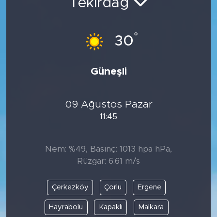
Tekirdağ
°
30
Güneşli
09 Ağustos Pazar
11:45
Nem: %49, Basınç: 1013 hpa hPa,
Rüzgar: 6.61 m/s
Çerkezköy
Çorlu
Ergene
Hayrabolu
Kapaklı
Malkara