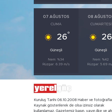
07 AĞUSTOS
08 AĞUSTO
CUMA
CUMARTESI
°
26
2
Güneşli
Güneşli
Nem: %34
Nem: %42
Rüzgar: 6.39 m/s
Rüzgar: 5.69 m
Kuruluş Tarihi 06.10.2008 Haber ve fotoğrafla
Kaynak gösterilerek de olsa izinsiz olarak
kullanılamaz. Gazetemiz basın, yayın ilke ve ah