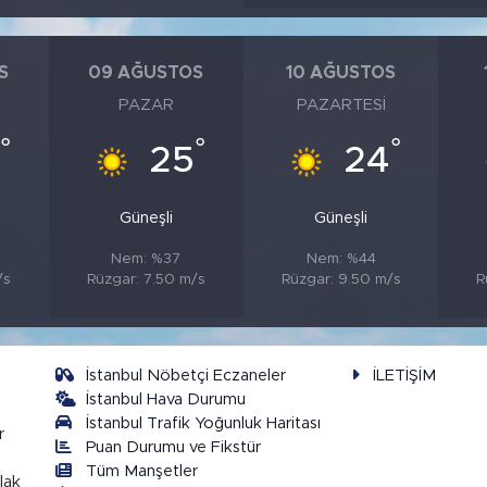
S
09 AĞUSTOS
10 AĞUSTOS
PAZAR
PAZARTESI
°
°
°
6
25
24
Güneşli
Güneşli
Nem: %37
Nem: %44
/s
Rüzgar: 7.50 m/s
Rüzgar: 9.50 m/s
R
İstanbul Nöbetçi Eczaneler
İLETİŞİM
İstanbul Hava Durumu
İstanbul Trafik Yoğunluk Haritası
r
Puan Durumu ve Fikstür
Tüm Manşetler
lak