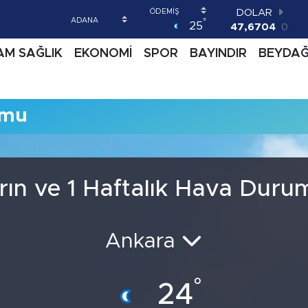
DOLAR
°
25
47,6704
0
EURO
AM SAĞLIK
EKONOMİ
SPOR
BAYINDIR
BEYDA
55,0406
-0.08
STERLİN
64,2143
0
GRAM ALTIN
umu
6500.87
0.12
BİST100
13.799
70
BITCOIN
64.643,95
0.16
rın ve 1 Haftalık Hava Duru
Ankara
°
24