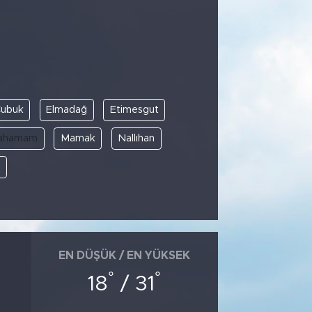
ubuk
Elmadağ
Etimesgut
cahamam
Mamak
Nallıhan
e
EN DÜŞÜK / EN YÜKSEK
°
°
18
/ 31