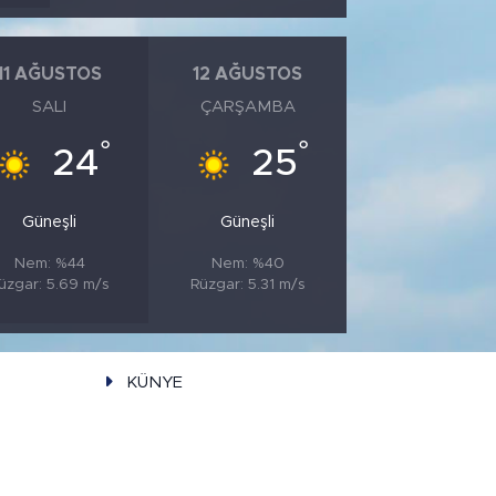
11 AĞUSTOS
12 AĞUSTOS
SALI
ÇARŞAMBA
°
°
24
25
Güneşli
Güneşli
Nem: %44
Nem: %40
üzgar: 5.69 m/s
Rüzgar: 5.31 m/s
KÜNYE