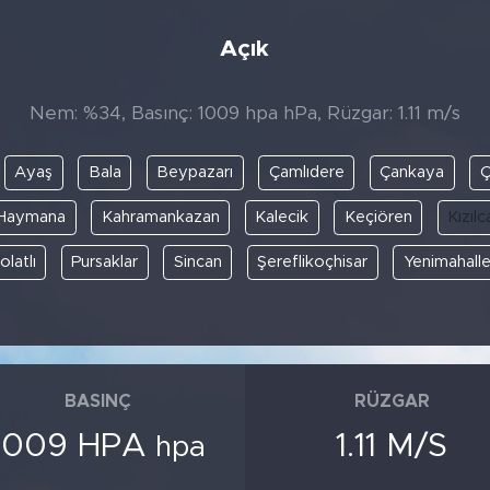
Açık
Nem: %34, Basınç: 1009 hpa hPa, Rüzgar: 1.11 m/s
Ayaş
Bala
Beypazarı
Çamlıdere
Çankaya
Ç
Haymana
Kahramankazan
Kalecik
Keçiören
Kızıl
olatlı
Pursaklar
Sincan
Şereflikoçhisar
Yenimahall
BASINÇ
RÜZGAR
1009 HPA
1.11 M/S
hpa