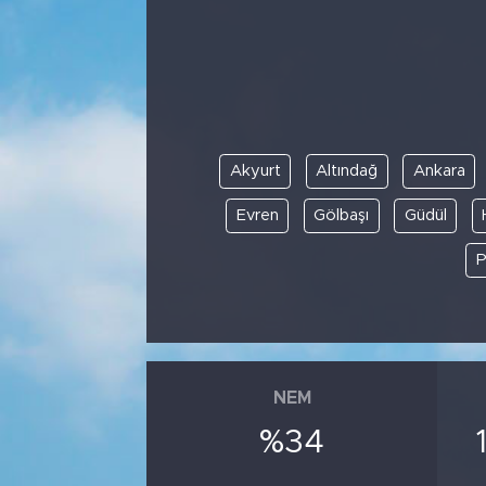
Akyurt
Altındağ
Ankara
Evren
Gölbaşı
Güdül
P
NEM
%34