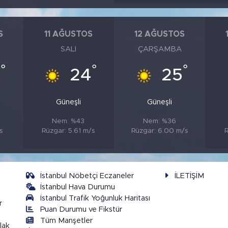
S
11 AĞUSTOS
12 AĞUSTOS
SALI
ÇARŞAMBA
°
°
°
4
24
25
Güneşli
Güneşli
Nem: %43
Nem: %36
s
Rüzgar: 5.61 m/s
Rüzgar: 6.00 m/s
R
İstanbul Nöbetçi Eczaneler
İLETİŞİM
İstanbul Hava Durumu
İstanbul Trafik Yoğunluk Haritası
r
Puan Durumu ve Fikstür
Tüm Manşetler
lak