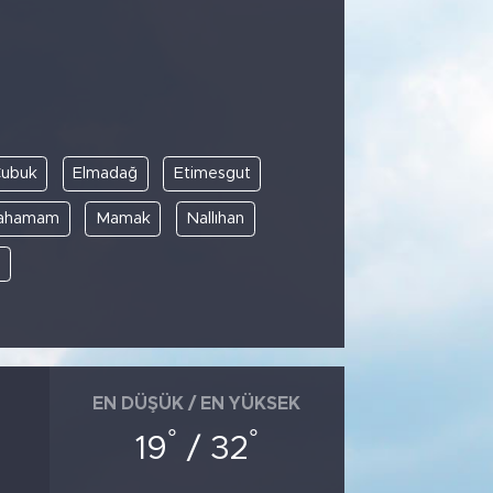
ubuk
Elmadağ
Etimesgut
cahamam
Mamak
Nallıhan
e
EN DÜŞÜK / EN YÜKSEK
°
°
19
/ 32