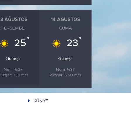
13 AĞUSTOS
14 AĞUSTOS
PERŞEMBE
CUMA
°
°
25
23
Güneşli
Güneşli
Nem: %37
Nem: %37
üzgar: 7.31 m/s
Rüzgar: 5.50 m/s
KÜNYE