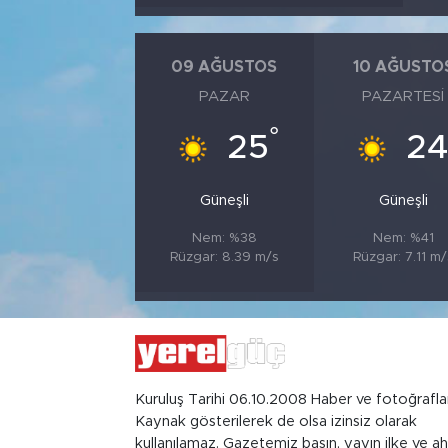
09 AĞUSTOS
10 AĞUSTO
PAZAR
PAZARTESI
°
25
2
Güneşli
Güneşli
Nem: %38
Nem: %41
Rüzgar: 8.39 m/s
Rüzgar: 7.11 m/
Kuruluş Tarihi 06.10.2008 Haber ve fotoğrafla
Kaynak gösterilerek de olsa izinsiz olarak
kullanılamaz. Gazetemiz basın, yayın ilke ve ah