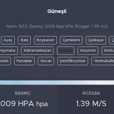
Güneşli
Nem: %53, Basınç: 1009 hpa hPa, Rüzgar: 1.39 m/s
Ayaş
Bala
Beypazarı
Çamlıdere
Çankaya
Ç
Haymana
Kahramankazan
Kalecik
Keçiören
Kızıl
olatlı
Pursaklar
Sincan
Şereflikoçhisar
Yenimahall
BASINÇ
RÜZGAR
1009 HPA
1.39 M/S
hpa