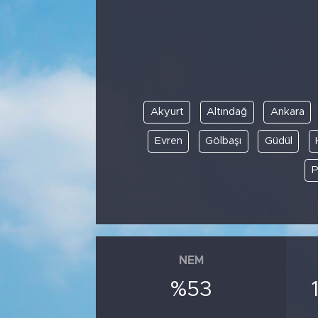
Akyurt
Altındağ
Ankara
Evren
Gölbaşı
Güdül
P
NEM
%53