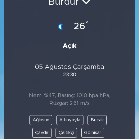
Burdur
°
26
Açık
05 Ağustos Çarşamba
23:30
Nem: %47, Basınç: 1010 hpa hPa,
Rüzgar: 2.61 m/s
Ağlasun
Altınyayla
Bucak
Çavdır
Çeltikçi
Gölhisar