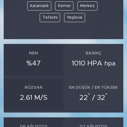
Karamanlı
Kemer
Merkez
Tefenni
Yeşilova
NEM
BASINÇ
%47
1010 HPA
hpa
RÜZGAR
EN DÜŞÜK / EN YÜKSEK
°
°
2.61 M/S
22
/ 32
06 AĞUSTOS
07 AĞUSTOS