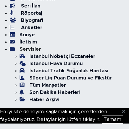
Seri İlan
Röportaj
Biyografi
Anketler
Künye
İletişim
Servisler
İstanbul Nöbetçi Eczaneler
İstanbul Hava Durumu
İstanbul Trafik Yoğunluk Haritası
Süper Lig Puan Durumu ve Fikstür
Tüm Manşetler
Son Dakika Haberleri
Haber Arşivi
En iyi site deneyimi sağlamak için çerezlerden
faydalanıyoruz. Detaylar için lütfen tıklayın.
Tamam