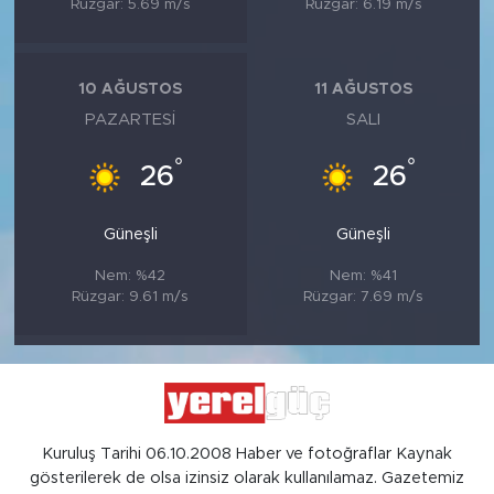
Rüzgar: 5.69 m/s
Rüzgar: 6.19 m/s
10 AĞUSTOS
11 AĞUSTOS
PAZARTESI
SALI
°
°
26
26
Güneşli
Güneşli
Nem: %42
Nem: %41
Rüzgar: 9.61 m/s
Rüzgar: 7.69 m/s
Kuruluş Tarihi 06.10.2008 Haber ve fotoğraflar Kaynak
gösterilerek de olsa izinsiz olarak kullanılamaz. Gazetemiz