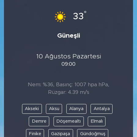
°
33
Güneşli
10 Ağustos Pazartesi
09:00
Nem: %36, Basınç: 1007 hpa hPa,
Rüzgar: 4.39 m/s
Akseki
Aksu
Alanya
Antalya
Demre
Döşemealtı
Elmalı
Finike
Gazipaşa
Gündoğmuş