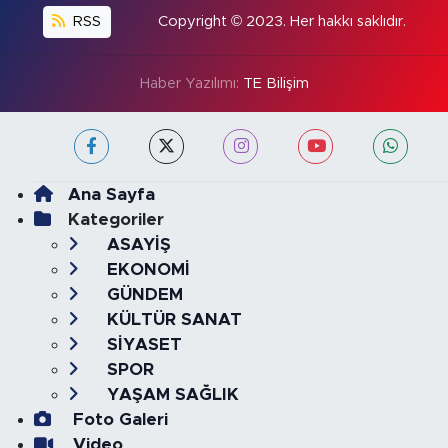
RSS
Copyright © 2023. Her hakkı saklıdır.
Haber Yazılımı:
TE Bilişim
Ana Sayfa
Kategoriler
ASAYİŞ
EKONOMİ
GÜNDEM
KÜLTÜR SANAT
SİYASET
SPOR
YAŞAM SAĞLIK
Foto Galeri
Video