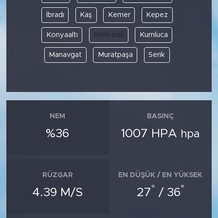
İbradı
Kaş
Kemer
Kepez
Konyaaltı
Korkuteli
Kumluca
Manavgat
Muratpaşa
Serik
NEM
BASINÇ
%36
1007 HPA
hpa
RÜZGAR
EN DÜŞÜK / EN YÜKSEK
°
°
4.39 M/S
27
/ 36