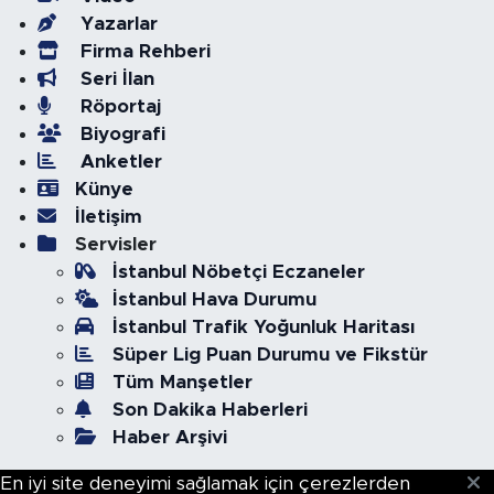
Yazarlar
Firma Rehberi
Seri İlan
Röportaj
Biyografi
Anketler
Künye
İletişim
Servisler
İstanbul Nöbetçi Eczaneler
İstanbul Hava Durumu
İstanbul Trafik Yoğunluk Haritası
Süper Lig Puan Durumu ve Fikstür
Tüm Manşetler
Son Dakika Haberleri
Haber Arşivi
En iyi site deneyimi sağlamak için çerezlerden