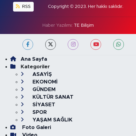
RSS
Copyright © 2023. Her hakkı saklıdır.
Haber Yazılımı:
TE Bilişim
Ana Sayfa
Kategoriler
ASAYİŞ
EKONOMİ
GÜNDEM
KÜLTÜR SANAT
SİYASET
SPOR
YAŞAM SAĞLIK
Foto Galeri
Video