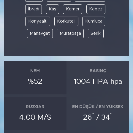
İbradı
Kaş
Kemer
Kepez
Konyaaltı
Korkuteli
Kumluca
Manavgat
Muratpaşa
Serik
NEM
BASINÇ
%52
1004 HPA
hpa
RÜZGAR
EN DÜŞÜK / EN YÜKSEK
°
°
4.00 M/S
26
/ 34