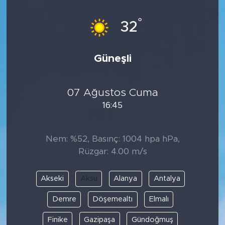
°
32
Güneşli
07 Ağustos Cuma
16:45
Nem: %52, Basınç: 1004 hpa hPa,
Rüzgar: 4.00 m/s
Akseki
Aksu
Alanya
Antalya
Demre
Döşemealtı
Elmalı
Finike
Gazipaşa
Gündoğmuş