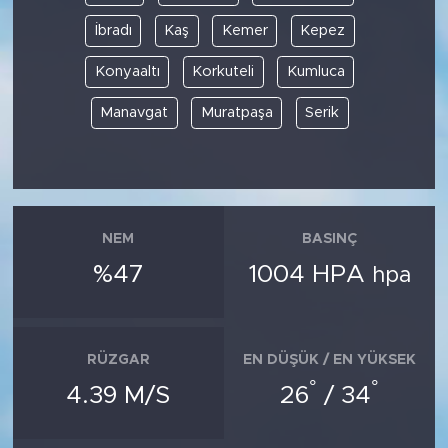
İbradı
Kaş
Kemer
Kepez
Konyaaltı
Korkuteli
Kumluca
Manavgat
Muratpaşa
Serik
NEM
BASINÇ
%47
1004 HPA
hpa
RÜZGAR
EN DÜŞÜK / EN YÜKSEK
°
°
4.39 M/S
26
/ 34