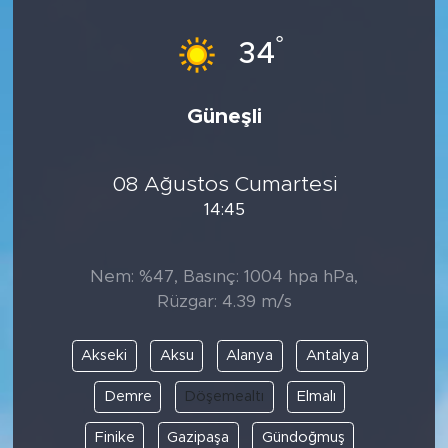
°
34
Güneşli
08 Ağustos Cumartesi
14:45
Nem: %47, Basınç: 1004 hpa hPa,
Rüzgar: 4.39 m/s
Akseki
Aksu
Alanya
Antalya
Demre
Döşemealtı
Elmalı
Finike
Gazipaşa
Gündoğmuş