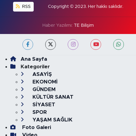
RSS
Copyright © 2023. Her hakkı saklıdır.
Haber Yazılımı:
TE Bilişim
Ana Sayfa
Kategoriler
ASAYİŞ
EKONOMİ
GÜNDEM
KÜLTÜR SANAT
SİYASET
SPOR
YAŞAM SAĞLIK
Foto Galeri
Video