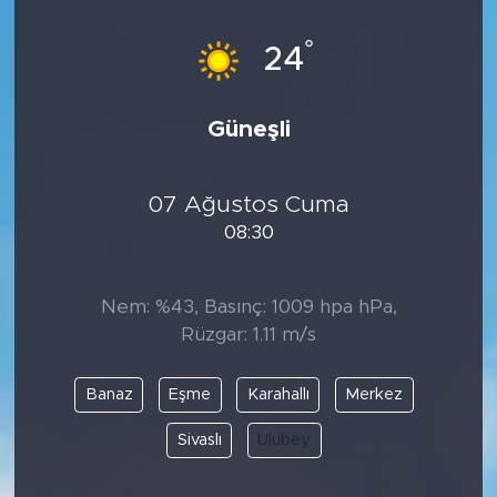
°
24
Güneşli
07 Ağustos Cuma
08:30
Nem: %43, Basınç: 1009 hpa hPa,
Rüzgar: 1.11 m/s
Banaz
Eşme
Karahallı
Merkez
Sivaslı
Ulubey