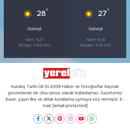
°
°
28
27
Güneşli
Güneşli
Nem: %31
Nem: %34
Rüzgar: 4.69 m/s
Rüzgar: 6.81 m/s
Kuruluş Tarihi 06.10.2008 Haber ve fotoğraflar Kaynak
gösterilerek de olsa izinsiz olarak kullanılamaz. Gazetemiz
basın, yayın ilke ve ahlak kurallarına uymaya söz vermiştir. E-
mail:
[email protected]