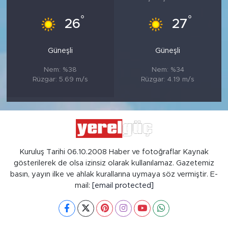
°
°
26
27
Güneşli
Güneşli
Nem: %38
Nem: %34
Rüzgar: 5.69 m/s
Rüzgar: 4.19 m/s
Kuruluş Tarihi 06.10.2008 Haber ve fotoğraflar Kaynak
gösterilerek de olsa izinsiz olarak kullanılamaz. Gazetemiz
basın, yayın ilke ve ahlak kurallarına uymaya söz vermiştir. E-
mail:
[email protected]