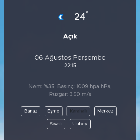
°
24
Açık
06 Ağustos Perşembe
22:15
Nem: %35, Basınç: 1009 hpa hPa,
Rüzgar: 3.50 m/s
Banaz
Eşme
Karahallı
Merkez
Sivaslı
Ulubey