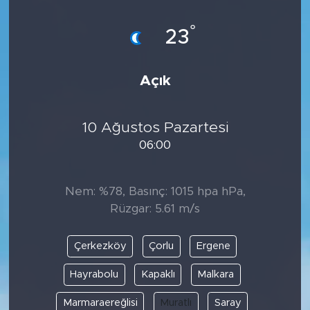
°
23
Açık
10 Ağustos Pazartesi
06:00
Nem: %78, Basınç: 1015 hpa hPa,
Rüzgar: 5.61 m/s
Çerkezköy
Çorlu
Ergene
Hayrabolu
Kapaklı
Malkara
Marmaraereğlisi
Muratlı
Saray