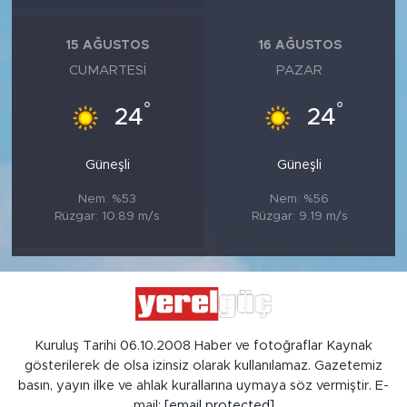
15 AĞUSTOS
16 AĞUSTOS
CUMARTESI
PAZAR
°
°
24
24
Güneşli
Güneşli
Nem: %53
Nem: %56
Rüzgar: 10.89 m/s
Rüzgar: 9.19 m/s
Kuruluş Tarihi 06.10.2008 Haber ve fotoğraflar Kaynak
gösterilerek de olsa izinsiz olarak kullanılamaz. Gazetemiz
basın, yayın ilke ve ahlak kurallarına uymaya söz vermiştir. E-
mail:
[email protected]