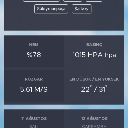
Süleymanpaşa
Şarköy
NEM
BASINÇ
%78
1015 HPA
hpa
RÜZGAR
EN DÜŞÜK / EN YÜKSEK
°
°
5.61 M/S
22
/ 31
11 AĞUSTOS
12 AĞUSTOS
SALI
ÇARŞAMBA