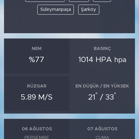
Süleymanpaşa
Şarköy
NEM
BASINÇ
%77
1014 HPA
hpa
RÜZGAR
EN DÜŞÜK / EN YÜKSEK
°
°
5.89 M/S
21
/ 33
06 AĞUSTOS
07 AĞUSTOS
PERŞEMBE
CUMA