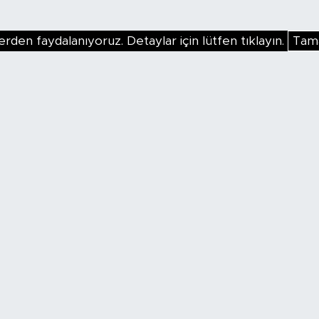
erden faydalanıyoruz. Detaylar için lütfen tıklayın.
Tam