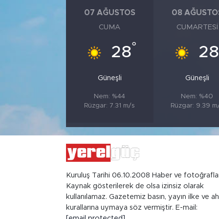
07 AĞUSTOS
08 AĞUSTO
CUMA
CUMARTESI
°
28
2
Güneşli
Güneşli
Nem: %44
Nem: %40
Rüzgar: 7.31 m/s
Rüzgar: 9.39 m
Kuruluş Tarihi 06.10.2008 Haber ve fotoğrafla
Kaynak gösterilerek de olsa izinsiz olarak
kullanılamaz. Gazetemiz basın, yayın ilke ve ah
kurallarına uymaya söz vermiştir. E-mail:
[email protected]