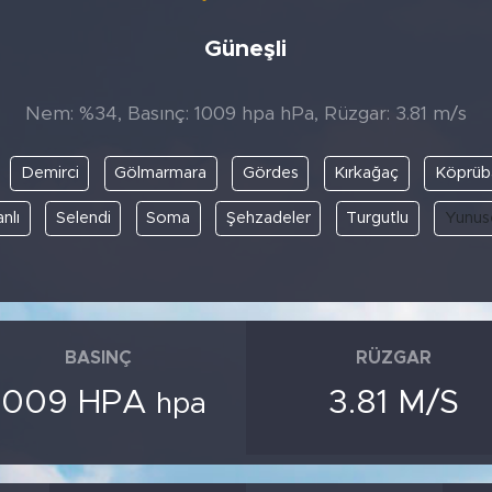
Güneşli
Nem: %34, Basınç: 1009 hpa hPa, Rüzgar: 3.81 m/s
Demirci
Gölmarmara
Gördes
Kırkağaç
Köprüb
nlı
Selendi
Soma
Şehzadeler
Turgutlu
Yunus
BASINÇ
RÜZGAR
1009 HPA
3.81 M/S
hpa