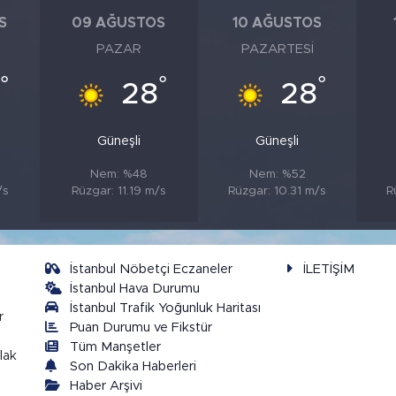
S
09 AĞUSTOS
10 AĞUSTOS
PAZAR
PAZARTESI
°
°
°
8
28
28
Güneşli
Güneşli
Nem: %48
Nem: %52
/s
Rüzgar: 11.19 m/s
Rüzgar: 10.31 m/s
R
İstanbul Nöbetçi Eczaneler
İLETİŞİM
İstanbul Hava Durumu
İstanbul Trafik Yoğunluk Haritası
r
Puan Durumu ve Fikstür
Tüm Manşetler
lak
Son Dakika Haberleri
Haber Arşivi