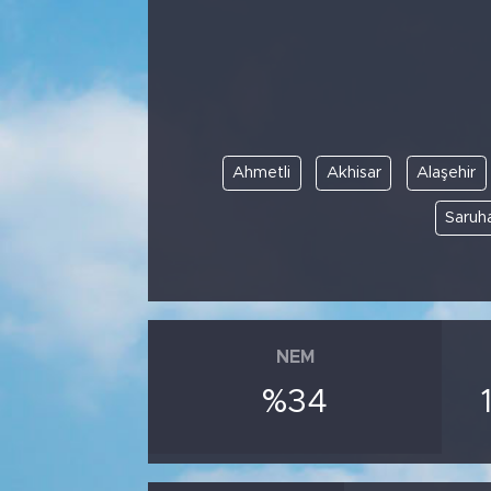
Ahmetli
Akhisar
Alaşehir
Saruha
NEM
%34