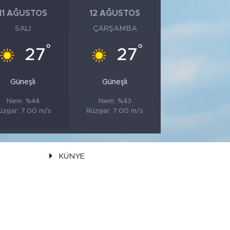
11 AĞUSTOS
12 AĞUSTOS
SALI
ÇARŞAMBA
°
°
27
27
Güneşli
Güneşli
Nem: %44
Nem: %43
üzgar: 7.00 m/s
Rüzgar: 7.00 m/s
KÜNYE