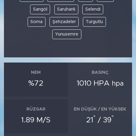
Sarıgöl
Saruhanlı
Selendi
Soma
Şehzadeler
Turgutlu
Yunusemre
NEM
BASINÇ
%72
1010 HPA
hpa
RÜZGAR
EN DÜŞÜK / EN YÜKSEK
°
°
1.89 M/S
21
/ 39