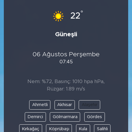
°
22
Güneşli
06 Ağustos Perşembe
07:45
Nem: %72, Basınç: 1010 hpa hPa,
Rüzgar: 1.89 m/s
Ahmetli
Akhisar
Alaşehir
Demirci
Gölmarmara
Gördes
Kırkağaç
Köprübaşı
Kula
Salihli