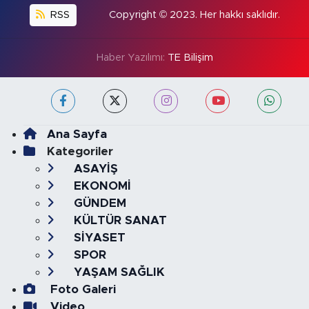
RSS
Copyright © 2023. Her hakkı saklıdır.
Haber Yazılımı:
TE Bilişim
Ana Sayfa
Kategoriler
ASAYİŞ
EKONOMİ
GÜNDEM
KÜLTÜR SANAT
SİYASET
SPOR
YAŞAM SAĞLIK
Foto Galeri
Video