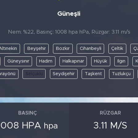
Güneşli
Nem: %22, Basınç: 1008 hpa hPa, Rüzgar: 3.11 m/s
Altınekin
Beyşehir
Bozkır
Cihanbeyli
Çeltik
Ç
Güneysınır
Hadim
Halkapınar
Hüyük
Ilgın
K
arayönü
Selçuklu
Seydişehir
Taşkent
Tuzlukçu
BASINÇ
RÜZGAR
1008 HPA
3.11 M/S
hpa