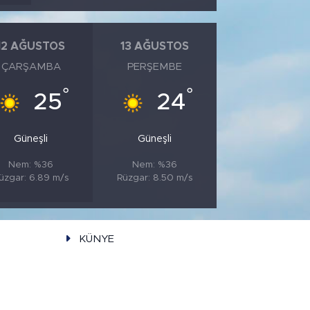
12 AĞUSTOS
13 AĞUSTOS
ÇARŞAMBA
PERŞEMBE
°
°
25
24
Güneşli
Güneşli
Nem: %36
Nem: %36
üzgar: 6.89 m/s
Rüzgar: 8.50 m/s
KÜNYE