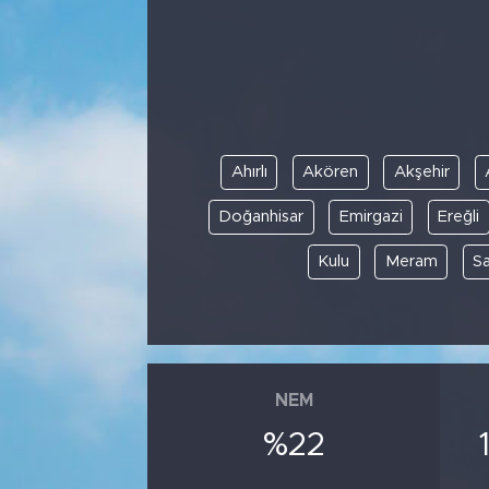
Ahırlı
Akören
Akşehir
Doğanhisar
Emirgazi
Ereğli
Kulu
Meram
S
NEM
%22