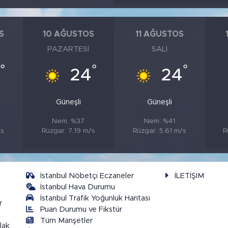
S
10 AĞUSTOS
11 AĞUSTOS
PAZARTESI
SALI
°
°
°
24
24
Güneşli
Güneşli
Nem: %37
Nem: %41
/s
Rüzgar: 7.19 m/s
Rüzgar: 5.61 m/s
R
İstanbul Nöbetçi Eczaneler
İLETİŞİM
İstanbul Hava Durumu
İstanbul Trafik Yoğunluk Haritası
r
Puan Durumu ve Fikstür
Tüm Manşetler
lak