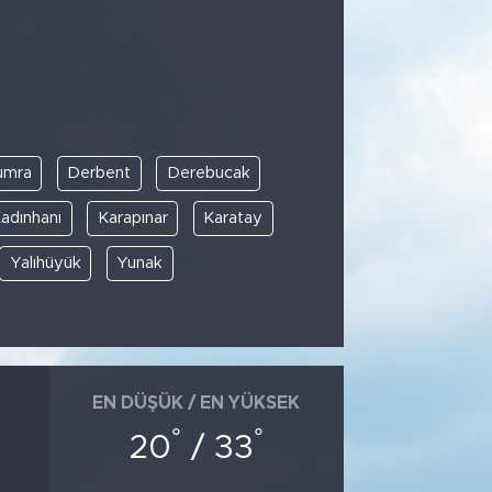
umra
Derbent
Derebucak
adınhanı
Karapınar
Karatay
Yalıhüyük
Yunak
EN DÜŞÜK / EN YÜKSEK
°
°
20
/ 33