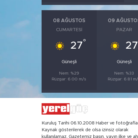
08 AĞUSTOS
09 AĞUSTO
CUMARTESI
PAZAR
°
27
27
Güneşli
Güneşli
Nem: %29
Nem: %33
Rüzgar: 6.00 m/s
Rüzgar: 6.81 m
Kuruluş Tarihi 06.10.2008 Haber ve fotoğrafla
Kaynak gösterilerek de olsa izinsiz olarak
kullanılamaz. Gazetemiz basın, yayın ilke ve ah