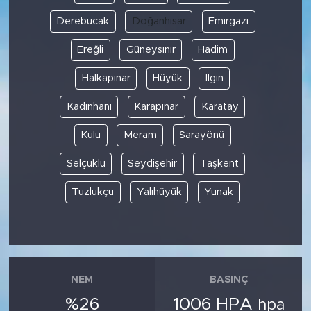
Derebucak
Doğanhisar
Emirgazi
Ereğli
Güneysınır
Hadim
Halkapınar
Hüyük
Ilgın
Kadınhanı
Karapınar
Karatay
Kulu
Meram
Sarayönü
Selçuklu
Seydişehir
Taşkent
Tuzlukçu
Yalıhüyük
Yunak
NEM
BASINÇ
%26
1006 HPA
hpa