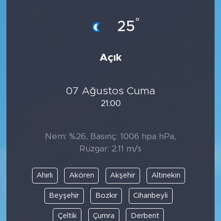
°
25
Açık
07 Ağustos Cuma
21:00
Nem: %26, Basınç: 1006 hpa hPa,
Rüzgar: 2.11 m/s
Ahırlı
Akören
Akşehir
Altınekin
Beyşehir
Bozkır
Cihanbeyli
Çeltik
Çumra
Derbent