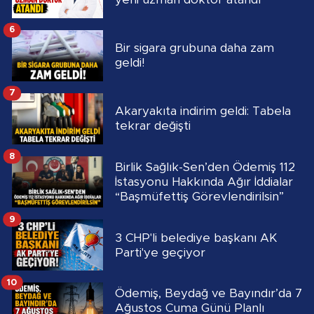
6
Bir sigara grubuna daha zam
geldi!
7
Akaryakıta indirim geldi: Tabela
tekrar değişti
8
Birlik Sağlık-Sen’den Ödemiş 112
İstasyonu Hakkında Ağır İddialar
“Başmüfettiş Görevlendirilsin”
9
3 CHP'li belediye başkanı AK
Parti'ye geçiyor
10
Ödemiş, Beydağ ve Bayındır’da 7
Ağustos Cuma Günü Planlı