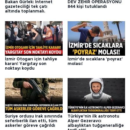
Bakan Gürlek: İnternet
DEV ZEHİR OPERASYONU
gazeteciliği tek çatı
844 kişi tutuklandı
altında toplanmalı.
İzmir Otogarı için tahliye
İzmir'de sıcaklara 'poyraz'
kararı! Yargıtay son
molası!
noktayı koydu
Suriye ordusu Irak sınırında
Türkiye’nin ilk astronotu
seferberlik ilan etti, tüm
Alper Gezeravcı
askerler göreve çağrıldı
albaylıktan tuğgeneralliğe