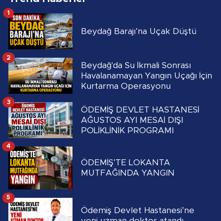
1
Beydağ Barajı’na Uçak Düştü
2
Beydağ'da Su İkmali Sonrası
Havalanamayan Yangın Uçağı İçin
Kurtarma Operasyonu
3
ÖDEMİŞ DEVLET HASTANESİ
AĞUSTOS AYI MESAİ DIŞI
POLİKLİNİK PROGRAMI
4
ÖDEMİŞ’TE LOKANTA
MUTFAĞINDA YANGIN
5
Ödemiş Devlet Hastanesi’ne
yeni uzman doktor atandı