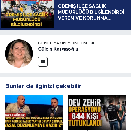
ÖDEMİŞ İLÇE SAĞLIK
MÜDÜRLÜĞÜ BİLGİLENDİRDİ
VEREM VE KORUNMA
YOLLARI
GENEL YAYIN YÖNETMENI
Gülçin Kargaoğlu
Bunlar da ilginizi çekebilir