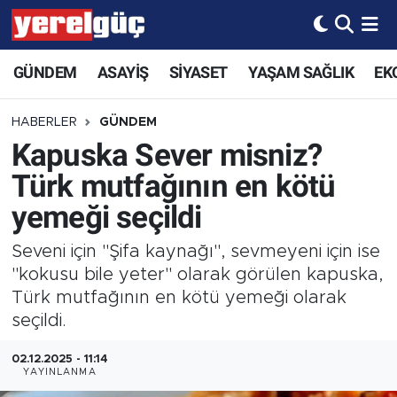
GÜNDEM
ASAYİŞ
SİYASET
YAŞAM SAĞLIK
EK
HABERLER
GÜNDEM
Kapuska Sever misniz?
Türk mutfağının en kötü
yemeği seçildi
Seveni için "Şifa kaynağı", sevmeyeni için ise
"kokusu bile yeter" olarak görülen kapuska,
Türk mutfağının en kötü yemeği olarak
seçildi.
02.12.2025 - 11:14
YAYINLANMA