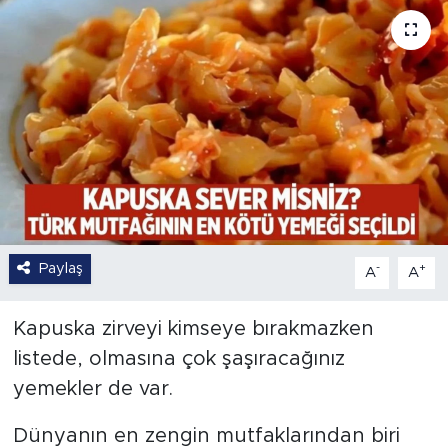
Paylaş
-
+
A
A
Kapuska zirveyi kimseye bırakmazken
listede, olmasına çok şaşıracağınız
yemekler de var.
Dünyanın en zengin mutfaklarından biri