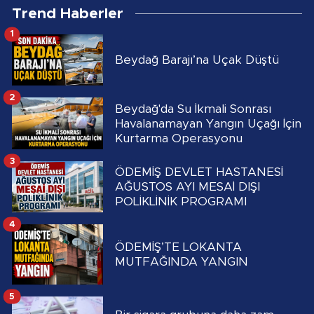
Trend Haberler
1
Beydağ Barajı’na Uçak Düştü
2
Beydağ'da Su İkmali Sonrası
Havalanamayan Yangın Uçağı İçin
Kurtarma Operasyonu
3
ÖDEMİŞ DEVLET HASTANESİ
AĞUSTOS AYI MESAİ DIŞI
POLİKLİNİK PROGRAMI
4
ÖDEMİŞ’TE LOKANTA
MUTFAĞINDA YANGIN
5