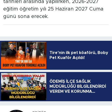
tarihleri arasında yapılırken, 2026-2027
eğitim öğretim yılı 25 Haziran 2027 Cuma
günü sona erecek.
Tire’nin ilk pet köaförü, Boby
Pet Kuaför Açıldı!
ÖDEMİŞ İLÇE SAĞLIK
MÜDÜRLÜĞÜ BİLGİLENDİRDİ
VEREM VE KORUNMA
YOLLARI