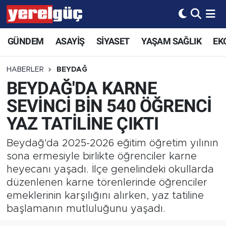
GÜNDEM
ASAYİŞ
SİYASET
YAŞAM SAĞLIK
EK
HABERLER
BEYDAĞ
BEYDAĞ'DA KARNE
SEVİNCİ BİN 540 ÖĞRENCİ
YAZ TATİLİNE ÇIKTI
Beydağ'da 2025-2026 eğitim öğretim yılının
sona ermesiyle birlikte öğrenciler karne
heyecanı yaşadı. İlçe genelindeki okullarda
düzenlenen karne törenlerinde öğrenciler
emeklerinin karşılığını alırken, yaz tatiline
başlamanın mutluluğunu yaşadı.