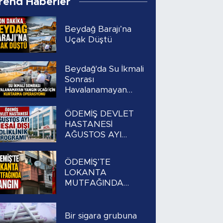
rend Haberler
Beydağ Barajı’na
Uçak Düştü
Beydağ'da Su İkmali
Sonrası
Havalanamayan
Yangın Uçağı İçin
Kurtarma
ÖDEMİŞ DEVLET
Operasyonu
HASTANESİ
AĞUSTOS AYI
MESAİ DIŞI
POLİKLİNİK
ÖDEMİŞ’TE
PROGRAMI
LOKANTA
MUTFAĞINDA
YANGIN
Bir sigara grubuna