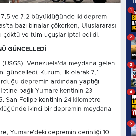
T
1
 7,5 ve 7,2 büyüklüğünde iki deprem
'ta bazı binalar çökerken, Uluslararası
 çöktü ve tüm uçuşlar iptal edildi.
2
NÜ GÜNCELLEDİ
zi (USGS), Venezuela'da meydana gelen
3
nı güncelledi. Kurum, ilk olarak 7,1
duğu depremin ardından yaptığı
etine bağlı Yumare kentinin 23
4
 San Felipe kentinin 24 kilometre
lüğünde ikinci bir depremin meydana
5
öre, Yumare'deki depremin derinliği 10