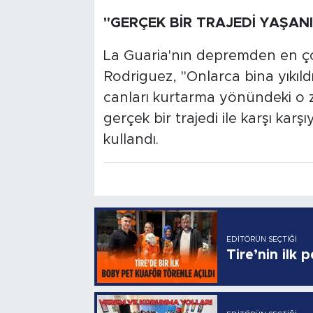
"GERÇEK BİR TRAJEDİ YAŞAN
La Guaria'nın depremden en ç
Rodriguez, "Onlarca bina yıkıldı
canları kurtarma yönündeki o 
gerçek bir trajedi ile karşı karş
kullandı.
EDITÖRÜN SEÇTIĞI
Tire’nin ilk 