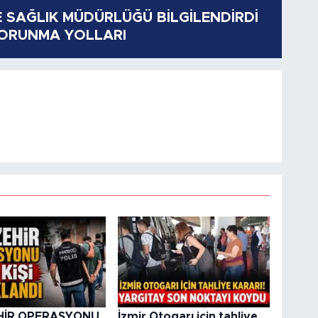
E SAĞLIK MÜDÜRLÜĞÜ BİLGİLENDİRDİ
KORUNMA YOLLARI
HİR OPERASYONU
İzmir Otogarı için tahliye