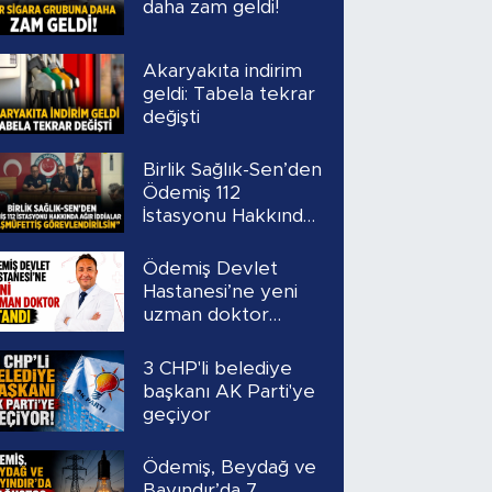
daha zam geldi!
Akaryakıta indirim
geldi: Tabela tekrar
değişti
Birlik Sağlık-Sen’den
Ödemiş 112
İstasyonu Hakkında
Ağır İddialar
“Başmüfettiş
Ödemiş Devlet
Görevlendirilsin”
Hastanesi’ne yeni
uzman doktor
atandı
3 CHP'li belediye
başkanı AK Parti'ye
geçiyor
Ödemiş, Beydağ ve
Bayındır’da 7