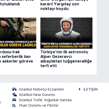
 tutuklandı
kararı! Yargıtay son
noktayı koydu
rdusu Irak
Türkiye’nin ilk astronotu
a seferberlik ilan
Alper Gezeravcı
m askerler göreve
albaylıktan tuğgeneralliğe
terfi etti
İstanbul Nöbetçi Eczaneler
İLETİŞİM
İstanbul Hava Durumu
İstanbul Trafik Yoğunluk Haritası
r
Puan Durumu ve Fikstür