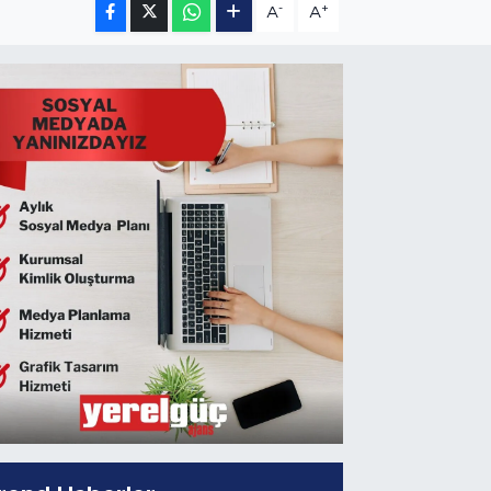
-
+
A
A