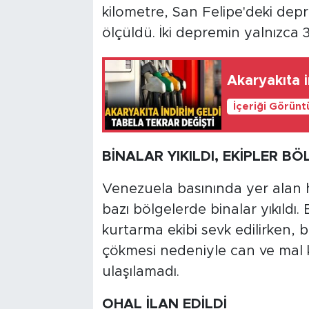
kilometre, San Felipe'deki depre
ölçüldü. İki depremin yalnızca 39
Akaryakıta i
İçeriği Görünt
BİNALAR YIKILDI, EKİPLER BÖ
Venezuela basınında yer alan 
bazı bölgelerde binalar yıkıldı
kurtarma ekibi sevk edilirken, b
çökmesi nedeniyle can ve mal ka
ulaşılamadı.
OHAL İLAN EDİLDİ