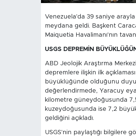
Venezuela'da 39 saniye arayla
meydana geldi. Başkent Caracas
Maiquetia Havalimanı'nın tavanı
USGS DEPREMİN BÜYÜKLÜĞÜ
ABD Jeolojik Araştırma Merke
depremlere ilişkin ilk açıklaması
büyüklüğünde olduğunu duyur
değerlendirmede, Yaracuy eyal
kilometre güneydoğusunda 7,5,
kuzeydoğusunda ise 7,2 büyük
geldiğini açıkladı.
USGS'nin paylaştığı bilgilere g