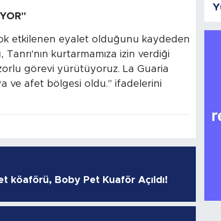
Y
IYOR"
ok etkilenen eyalet olduğunu kaydeden
, Tanrı'nın kurtarmamıza izin verdiği
zorlu görevi yürütüyoruz. La Guaria
ıya ve afet bölgesi oldu." ifadelerini
pet köaförü, Boby Pet Kuaför Açıldı!