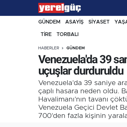
GÜNDEM
ASAYİŞ
SİYASET
YAŞ
TİRE
TORBALI
HABERLER
GÜNDEM
Venezuela'da 39 san
uçuşlar durduruldu
Venezuela'da 39 saniye ar
çaplı hasara neden oldu. B
Havalimanı'nın tavanı çöktü
Venezuela Geçici Devlet Ba
700'den fazla kişinin yarala