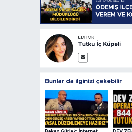
EDITÖRÜN SEÇTIĞI
ÖDEMİŞ İLÇ
VEREM VE 
EDITÖR
Tutku İç Küpeli
Bunlar da ilginizi çekebilir
Bakan Gürlek: İnternet
DEV ZE