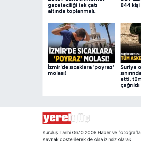
gazeteciliği tek çatı
844 kişi
altında toplanmalı.
İzmir'de sıcaklara 'poyraz'
Suriye o
molası!
sınırınd
etti, tü
çağrıldı
Kuruluş Tarihi 06.10.2008 Haber ve fotoğrafla
Kaynak gösterilerek de olsa izinsiz olarak