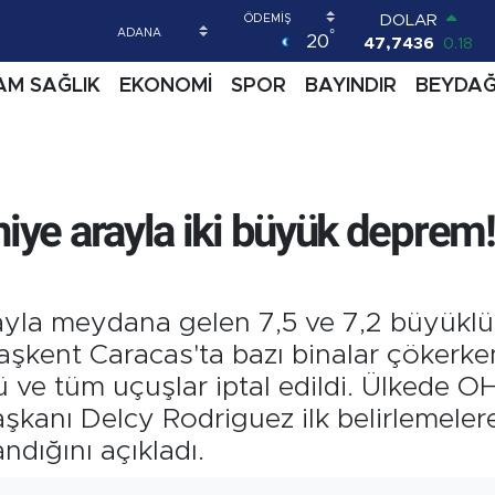
DOLAR
°
20
47,7436
0.18
EURO
AM SAĞLIK
EKONOMİ
SPOR
BAYINDIR
BEYDA
55,2510
0.32
STERLİN
64,4811
0.38
GRAM ALTIN
6660.55
0.03
BİST100
iye arayla iki büyük deprem!
13.779
-14
BITCOIN
64.959,79
1.11
ayla meydana gelen 7,5 ve 7,2 büyükl
aşkent Caracas'ta bazı binalar çökerken
 ve tüm uçuşlar iptal edildi. Ülkede OH
şkanı Delcy Rodriguez ilk belirlemeler
ndığını açıkladı.