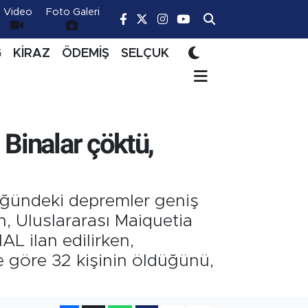
Video
Foto Galeri
Ğ
KİRAZ
ÖDEMİŞ
SELÇUK
 Binalar çöktü,
üğündeki depremler geniş
, Uluslararası Maiquetia
AL ilan edilirken,
e göre 32 kişinin öldüğünü,