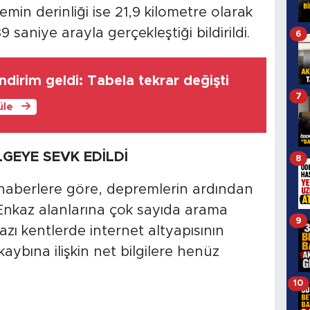
min derinliği ise 21,9 kilometre olarak
 saniye arayla gerçekleştiği bildirildi.
6
ndirim geldi: Tabela tekrar değişti
7
üle
LGEYE SEVK EDİLDİ
8
haberlere göre, depremlerin ardından
. Enkaz alanlarına çok sayıda arama
9
azı kentlerde internet altyapısının
ybına ilişkin net bilgilere henüz
10