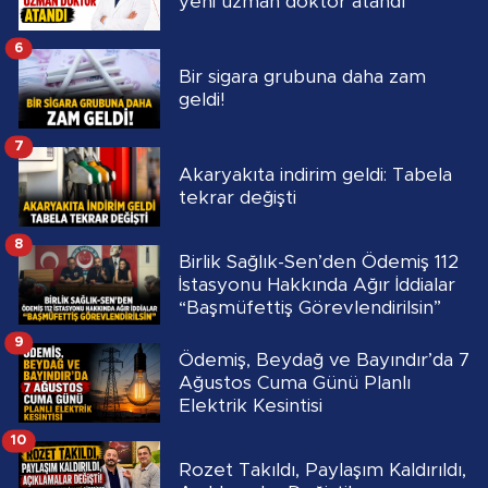
yeni uzman doktor atandı
6
Bir sigara grubuna daha zam
geldi!
7
Akaryakıta indirim geldi: Tabela
tekrar değişti
8
Birlik Sağlık-Sen’den Ödemiş 112
İstasyonu Hakkında Ağır İddialar
“Başmüfettiş Görevlendirilsin”
9
Ödemiş, Beydağ ve Bayındır’da 7
Ağustos Cuma Günü Planlı
Elektrik Kesintisi
10
Rozet Takıldı, Paylaşım Kaldırıldı,