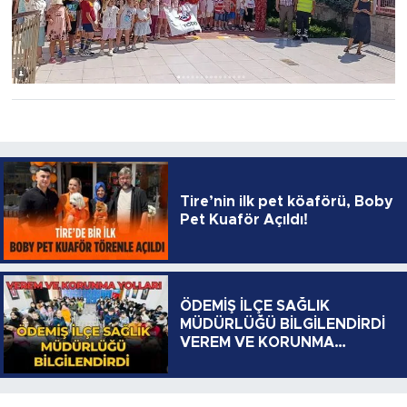
Tire’nin ilk pet köaförü, Boby
Pet Kuaför Açıldı!
ÖDEMİŞ İLÇE SAĞLIK
MÜDÜRLÜĞÜ BİLGİLENDİRDİ
VEREM VE KORUNMA
YOLLARI