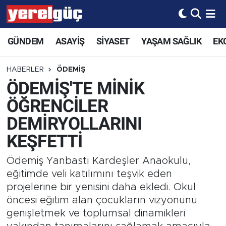
GÜNDEM
ASAYİŞ
SİYASET
YAŞAM SAĞLIK
EK
HABERLER
ÖDEMİŞ
ÖDEMİŞ'TE MİNİK
ÖĞRENCİLER
DEMİRYOLLARINI
KEŞFETTİ
Ödemiş Yanbastı Kardeşler Anaokulu,
eğitimde veli katılımını teşvik eden
projelerine bir yenisini daha ekledi. Okul
öncesi eğitim alan çocukların vizyonunu
genişletmek ve toplumsal dinamikleri