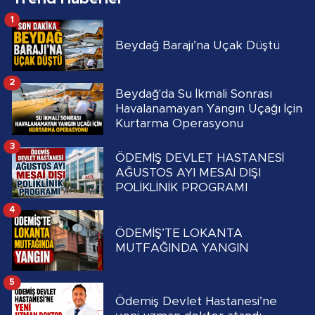
1
Beydağ Barajı’na Uçak Düştü
2
Beydağ'da Su İkmali Sonrası
Havalanamayan Yangın Uçağı İçin
Kurtarma Operasyonu
3
ÖDEMİŞ DEVLET HASTANESİ
AĞUSTOS AYI MESAİ DIŞI
POLİKLİNİK PROGRAMI
4
ÖDEMİŞ’TE LOKANTA
MUTFAĞINDA YANGIN
5
Ödemiş Devlet Hastanesi’ne